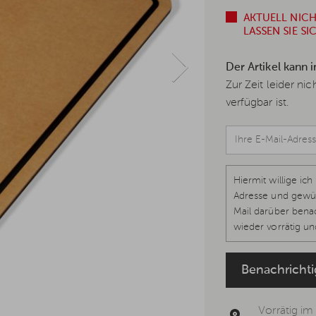
AKTUELL NIC
LASSEN SIE S
Der Artikel kann 
Zur Zeit leider ni
verfügbar ist.
Hiermit willige i
Adresse und gewün
Mail darüber benac
wieder vorrätig und
1 lit. a, Art. 7 DS
werden kann, um k
Benachricht
Datenschutzerklär
Vorrätig im