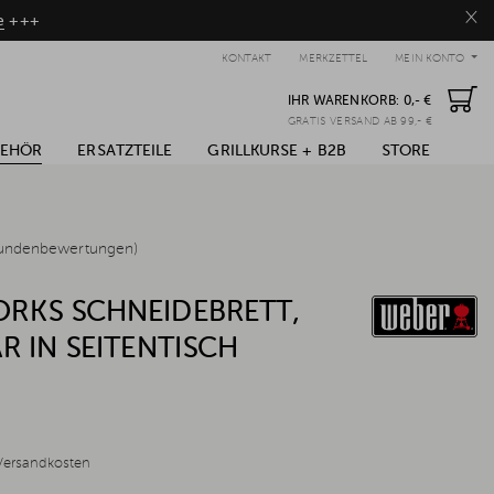
×
e
+++
KONTAKT
MERKZETTEL
MEIN KONTO
IHR WARENKORB:
0,- €
GRATIS VERSAND AB 99,- €
BEHÖR
ERSATZTEILE
GRILLKURSE + B2B
STORE
undenbewertungen)
RKS SCHNEIDEBRETT,
R IN SEITENTISCH
Versandkosten