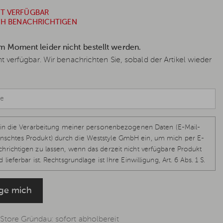
HT VERFÜGBAR
ICH BENACHRICHTIGEN
im Moment leider nicht bestellt werden.
cht verfügbar. Wir benachrichten Sie, sobald der Artikel wieder
ch in die Verarbeitung meiner personenbezogenen Daten (E-Mail-
schtes Produkt) durch die Weststyle GmbH ein, um mich per E-
hrichtigen zu lassen, wenn das derzeit nicht verfügbare Produkt
 lieferbar ist. Rechtsgrundlage ist Ihre Einwilligung, Art. 6 Abs. 1 S.
-GVO, welche jederzeit per E-Mail
info@weststyle.de
widerrufen
eine weiteren E-Mails zu erhalten. Weitere Informationen in der
ige mich
ung
.
 Store Gründau: sofort abholbereit