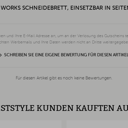
WORKS SCHNEIDEBRETT, EINSETZBAR IN SEIT
en und Ihre E-Mail Adresse an, um an der Verlosung des Gutscheins t
schten Werbemails und Ihre Daten werden nicht an Dritte weitergegebe
SCHREIBEN SIE EINE EIGENE BEWERTUNG FÜR DIESEN ARTIKE
Für diesen Artikel gibt es noch keine Bewertungen.
STSTYLE KUNDEN KAUFTEN A