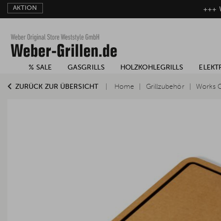
AKTION
+++ W
% SALE
GASGRILLS
HOLZKOHLEGRILLS
ELEKT
ZURÜCK ZUR ÜBERSICHT
Home
Grillzubehör
Works O