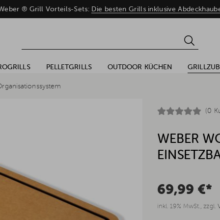
eber ® Grill Vorteils-Sets:
Die besten Grills inklusive Abdeckhaub
ROGRILLS
PELLETGRILLS
OUTDOOR KÜCHEN
GRILLZU
rganisationssystem
(0 K
WEBER WO
EINSETZBA
69,99 €*
inkl. 19% MwSt., zzgl.