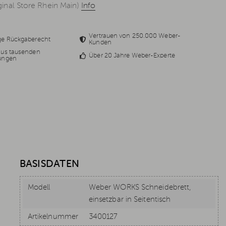
inal Store Rhein Main)
Info
Vertrauen von 250.000 Weber-
ge Rückgaberecht
Kunden
aus tausenden
Über 20 Jahre Weber-Experte
ungen
BASISDATEN
Modell
Weber WORKS Schneidebrett,
einsetzbar in Seitentisch
Artikelnummer
3400127