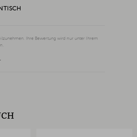
ENTISCH
eilzunehmen. Ihre Bewertung wird nur unter Ihrem
n.
L
UCH