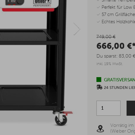
✓ Smarte Temperat
✓ Perfekt für Low
✓ 57 cm Grillfläc
✓ Echtes Holzkohl
749,00 €
666,00 €
Du sparst:
83,00 
inkl. 19% MwSt.
GRATISVERSAN
24 STUNDEN L
Vorrätig im
(Weber Orig