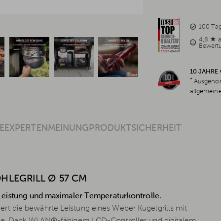
100 Ta
4,8 ★ 
Bewert
10 JAHRE
*
Ausgenom
allgemein
E
EXPERTENMEINUNG
PRODUKTSICHERHEIT
HLEGRILL Ø 57 CM
l-Leistung und maximaler Temperaturkontrolle.
t die bewährte Leistung eines Weber Kugelgrills mit
ohle. Dank WLAN®-fähigem LCD-Controller und digitalem