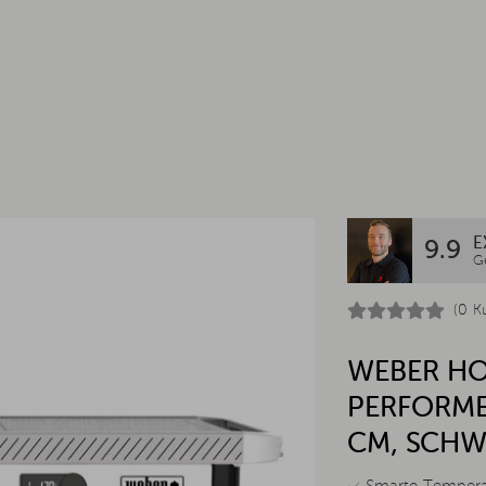
E
9.9
G
(0 K
WEBER HO
PERFORME
CM, SCHW