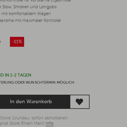
urkontrolle für konstante Ergebnisse
 & Slow, Smoken und Longjobs
he mit komfortablem Wagen
earoma mit maximaler Kontrolle
*
-11%
€
D IN 1-2 TAGEN
IEFERUNG ODER WUNSCHTERMIN MÖGLICH
In den Warenkorb
 Store Gründau: sofort abholbereit
inal Store Rhein Main)
Info