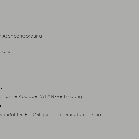
n Ascheentsorgung
ckels
?
 auch ohne App oder WLAN-Verbindung.
?
turfühler. Ein Grillgut-Temperaturfühler ist im