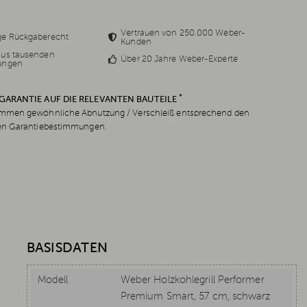
Vertrauen von 250.000 Weber-
ge Rückgaberecht
Kunden
aus tausenden
Über 20 Jahre Weber-Experte
ungen
*
 GARANTIE AUF DIE RELEVANTEN BAUTEILE
men gewöhnliche Abnutzung / Verschleiß entsprechend den
en Garantiebestimmungen.
BASISDATEN
Modell
Weber Holzkohlegrill Performer
Premium Smart, 57 cm, schwarz