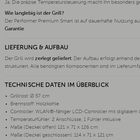
Ja. Die präzise Temperatursteuerung macht ihn besonders ge
Wie langlebig ist der Grill?
Der Performer Premium Smart ist auf dauerhafte Nutzung au
Garantie
.
LIEFERUNG & AUFBAU
Der Grill wird
zerlegt geliefert
. Der Aufbau erfolgt anhand de
strukturiert. Alle benötigten Komponenten sind im Lieferumf
TECHNISCHE DATEN IM ÜBERBLICK
Grillrost: Ø 57 cm
Brennstoff: Holzkohle
Controller: WLAN®-fähiger LCD-Controller mit digitalem 
Temperaturfühler: 2 Anschlüsse, 1 Fühler inklusive
Maße (Deckel offen): 121 × 71 × 126 cm
Maße (Deckel geschlossen): 114 × 71 × 121 cm