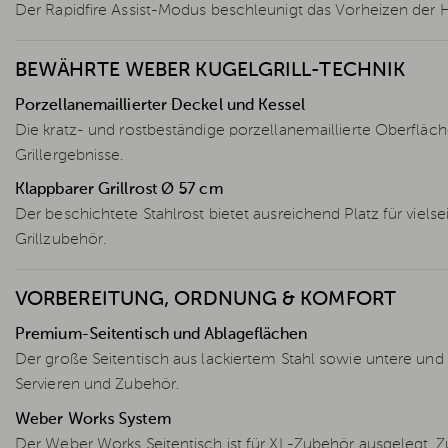
Der Rapidfire Assist-Modus beschleunigt das Vorheizen der Ho
BEWÄHRTE WEBER KUGELGRILL-TECHNIK
Porzellanemaillierter Deckel und Kessel
Die kratz- und rostbeständige porzellanemaillierte Oberfläche
Grillergebnisse.
Klappbarer Grillrost Ø 57 cm
Der beschichtete Stahlrost bietet ausreichend Platz für viel
Grillzubehör.
VORBEREITUNG, ORDNUNG & KOMFORT
Premium-Seitentisch und Ablageflächen
Der große Seitentisch aus lackiertem Stahl sowie untere und m
Servieren und Zubehör.
Weber Works System
Der Weber Works Seitentisch ist für XL-Zubehör ausgelegt. Z