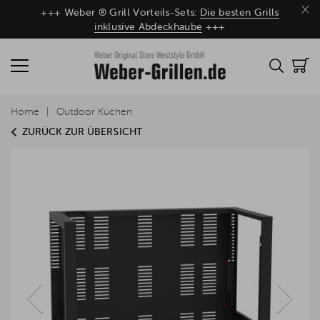
×
+++ Weber ® Grill Vorteils-Sets:
Die besten Grills
inklusive Abdeckhaube
+++
Home
Outdoor Küchen
ZURÜCK ZUR ÜBERSICHT