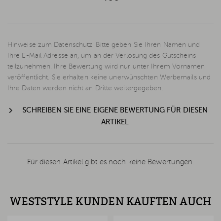
Hinweise zum Datenschutz: Bitte geben Sie Ihren Namen und
Ihre E-Mail Adresse an, um an der Verlosung des Gutscheins
teilzunehmen. Ihre Bewertung wird nur unter Ihrem Vornamen
veröffentlicht. Sie erhalten keine unerwünschten Werbemails und
Ihre Daten werden nicht an Dritte weitergegeben.
SCHREIBEN SIE EINE EIGENE BEWERTUNG FÜR DIESEN
ARTIKEL
Für diesen Artikel gibt es noch keine Bewertungen.
WESTSTYLE KUNDEN KAUFTEN AUCH