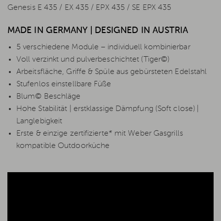
Genesis E 435 / EX 435 / EPX 435 / SE EPX 435
MADE IN GERMANY | DESIGNED IN AUSTRIA
5 verschiedene Module – individuell kombinierbar
Voll verzinkt und pulverbeschichtet (Tiger©)
Arbeitsfläche, Griffe & Spüle aus gebürsteten Edelstahl
Stufenlos einstellbare Füße
Blum© Beschläge
Hohe Stabilität | erstklassige Dämpfung (Soft close) |
Langlebigkeit
Erste & einzige zertifizierte* mit Weber Gasgrills
kompatible Outdoorküche