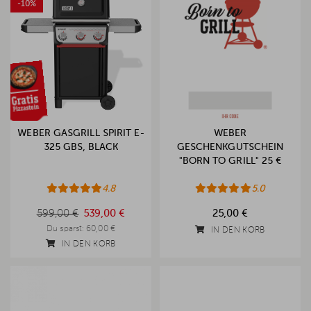
-10%
WEBER GASGRILL SPIRIT E-
WEBER
325 GBS, BLACK
GESCHENKGUTSCHEIN
"BORN TO GRILL" 25 €
4.8
5.0
599,00 €
599,00 €
539,00 €
25,00 €
Du sparst:
60,00 €
IN DEN KORB
IN DEN KORB