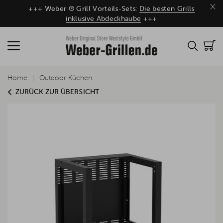
×
+++ Weber ® Grill Vorteils-Sets:
Die besten Grills
inklusive Abdeckhaube
+++
Home
Outdoor Küchen
ZURÜCK ZUR ÜBERSICHT