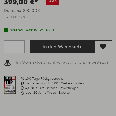
399,00 €*
-33%
Du sparst:
200,00 €
inkl. 19% MwSt.
GRATISVERSAND IN 1-2 TAGEN
In den Warenkorb
Im Store aktuell nicht vorrätig, nur online bestellbar
100 Tage Rückgaberecht
Vertrauen von 250.000 Weber-Kunden
4,8 ★ aus tausenden Bewertungen
Über 20 Jahre Weber-Experte