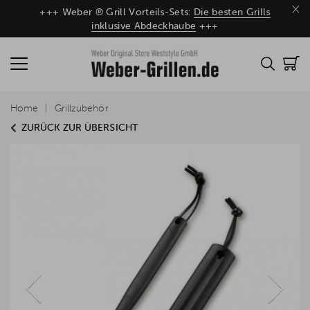
×
+++ Weber ® Grill Vorteils-Sets:
Die besten Grills
inklusive Abdeckhaube
+++
Home
Grillzubehör
ZURÜCK ZUR ÜBERSICHT