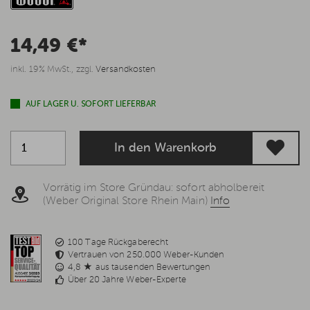
14,49 €*
inkl. 19% MwSt., zzgl.
Versandkosten
AUF LAGER U. SOFORT LIEFERBAR
In den Warenkorb
Vorrätig im Store Gründau: sofort abholbereit
(Weber Original Store Rhein Main)
Info
100 Tage Rückgaberecht
Vertrauen von 250.000 Weber-Kunden
4,8 ★ aus tausenden Bewertungen
Über 20 Jahre Weber-Experte