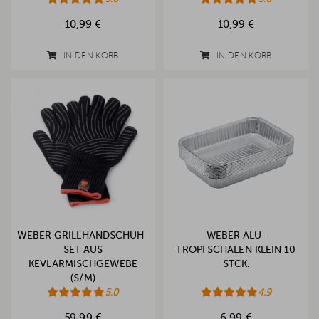
10,99 €
10,99 €
IN DEN KORB
IN DEN KORB
WEBER GRILLHANDSCHUH-
WEBER ALU-
SET AUS
TROPFSCHALEN KLEIN 10
KEVLARMISCHGEWEBE
STCK.
(S/M)
5.0
4.9
59,99 €
6,99 €