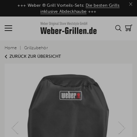
×
+++ Weber ® Grill Vorteils-Sets:
Die besten Grills
inklusive Abdeckhaube
+++
Home
Grillzubehör
ZURÜCK ZUR ÜBERSICHT