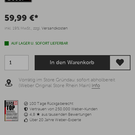
59,99 €*
inkl. 19% MwSt., zzgl.
Versandkosten
AUF LAGER U. SOFORT LIEFERBAR
In den Warenkorb
Vorrätig im Store Gründau: sofort abholbereit
(Weber Original Store Rhein Main)
Info
100 Tage Rückgaberecht
Vertrauen von 250.000 Weber-Kunden
4,8 ★ aus tausenden Bewertungen
Über 20 Jahre Weber-Experte