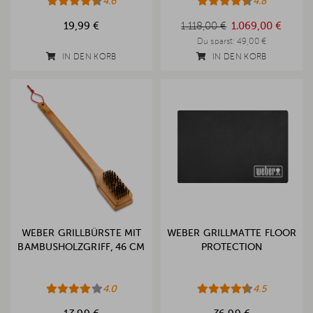
4.6
BDECKHAUBE
4.8
1.118,00 €
19,99 €
1.118,00 €
1.069,00 €
Du sparst:
49,00 €
IN DEN KORB
IN DEN KORB
WEBER GRILLBÜRSTE MIT
WEBER GRILLMATTE FLOOR
BAMBUSHOLZGRIFF, 46 CM
PROTECTION
4.0
4.5