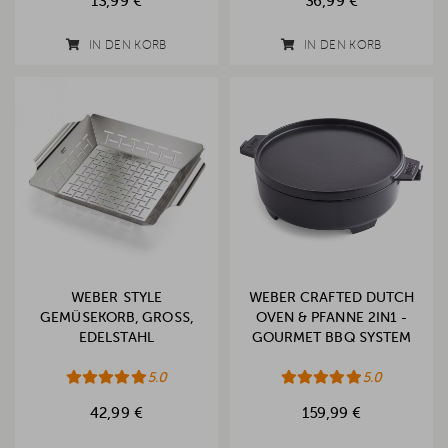
13,99 €
36,99 €
IN DEN KORB
IN DEN KORB
WEBER STYLE
WEBER CRAFTED DUTCH
GEMÜSEKORB, GROSS, E
OVEN & PFANNE 2IN1 -
DELSTAHL
GOURMET BBQ SYSTEM
5.0
5.0
42,99 €
159,99 €