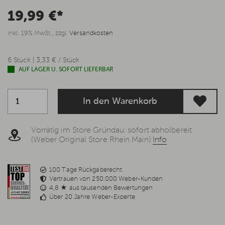
19,99 €*
inkl. 19% MwSt., zzgl.
Versandkosten
6 Stück | 3,33 € / Stück
AUF LAGER U. SOFORT LIEFERBAR
In den Warenkorb
Vorrätig im Store Gründau: sofort abholbereit
(Weber Original Store Rhein Main)
Info
100 Tage Rückgaberecht
Vertrauen von 250.000 Weber-Kunden
4,8 ★ aus tausenden Bewertungen
Über 20 Jahre Weber-Experte