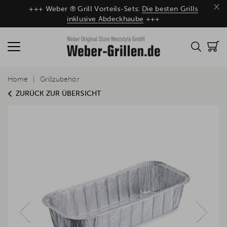
×
+++ Weber ® Grill Vorteils-Sets:
Die besten Grills
inklusive Abdeckhaube
+++
Home
Grillzubehör
ZURÜCK ZUR ÜBERSICHT