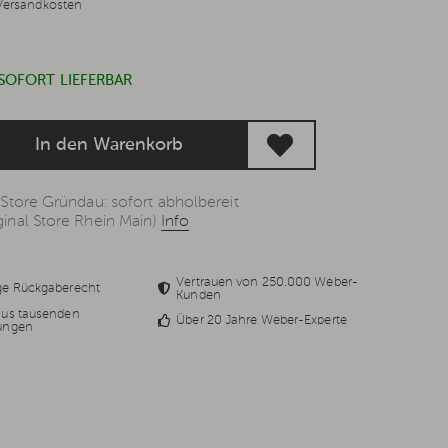
Versandkosten
 SOFORT LIEFERBAR
In den Warenkorb
 Store Gründau: sofort abholbereit
inal Store Rhein Main)
Info
Vertrauen von 250.000 Weber-
ge Rückgaberecht
Kunden
aus tausenden
Über 20 Jahre Weber-Experte
ungen