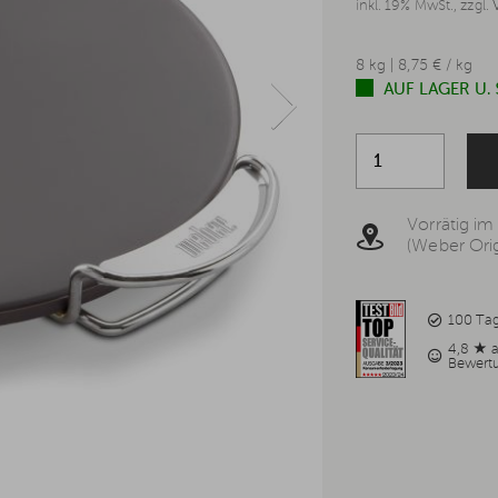
inkl. 19% MwSt., zzgl.
8 kg | 8,75 € / kg
AUF LAGER U.
Vorrätig im
(Weber Orig
100 Ta
4,8 ★ 
Bewert