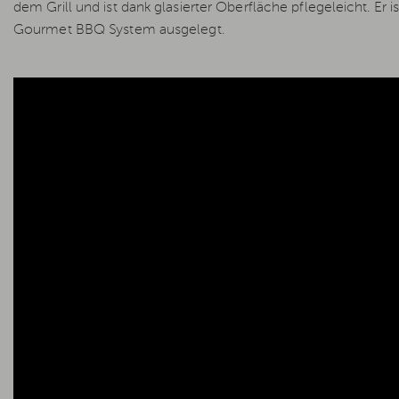
dem Grill und ist dank glasierter Oberfläche pflegeleicht. E
Gourmet BBQ System ausgelegt.