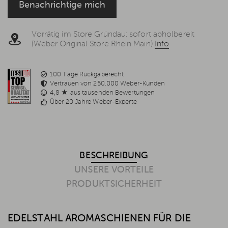
Benachrichtige mich
7 DS-GVO, welche jederzeit per E-Mail
info@weststyle.de
widerrufen werden kann, um keine weiteren E-Mails zu
erhalten. Weitere Informationen in der
Datenschutzerklärung
.
Vorrätig im Store Gründau: sofort abholbereit
(Weber Original Store Rhein Main)
Info
100 Tage Rückgaberecht
Vertrauen von 250.000 Weber-Kunden
4,8 ★ aus tausenden Bewertungen
Über 20 Jahre Weber-Experte
BESCHREIBUNG
UNSERE VORTEILE
PRODUKTSICHERHEIT
EDELSTAHL AROMASCHIENEN FÜR DIE