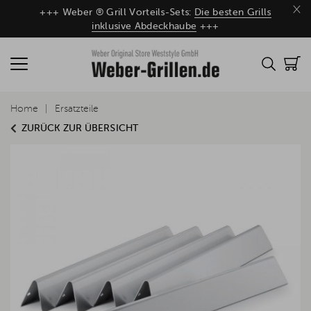
×
+++ Weber ® Grill Vorteils-Sets:
Die besten Grills
inklusive Abdeckhaube
+++
Home
Ersatzteile
ZURÜCK ZUR ÜBERSICHT