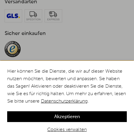
Versandarten
Sicher einkaufen
Hier können Sie die Dienste, die wir auf dieser Website
nutzen möchten, bewerten und anpassen. Sie haben
das Sagen! Aktivieren oder deaktivieren Sie die Dienste,
© 2026 Weststyle GmbH · Europas grosser Weber Spezialist
Alle Preise inkl. MwSt., inkl. Verpackungskosten und zzgl.
Versandkosten
.
wie Sie es für richtig halten. Um mehr zu erfahren, lesen
Durchgestrichene Preise entsprechen dem bisherigen Preis bei Weststyle.
Sie bitte unsere
Datenschutzerklärung
.
Weber Gasgrill Genesis E-435W, Black (2026) + gratis Abdeckhaube günstig
kaufen
Akzeptieren
Cookies verwalten