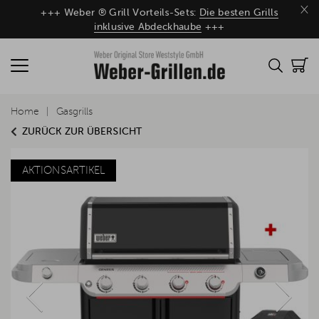
×
+++ Weber ® Grill Vorteils-Sets:
Die besten Grills
inklusive Abdeckhaube
+++
Home
Gasgrills
ZURÜCK ZUR ÜBERSICHT
AKTIONSARTIKEL