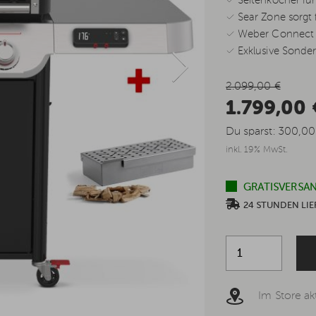
✓ Seitenkocher für 
✓ Sear Zone sorgt 
✓ Weber Connect z
✓ Exklusive Sondere
2.099,00 €
1.799,00
Du sparst:
300,00
inkl. 19% MwSt.
GRATISVERSAN
24 STUNDEN L
Im Store akt