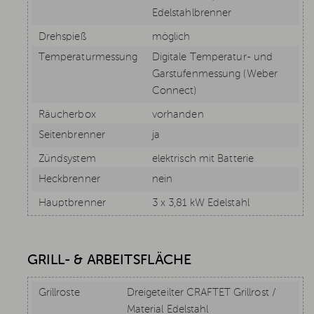
Edelstahlbrenner
Drehspieß
möglich
Temperaturmessung
Digitale Temperatur- und
Garstufenmessung (Weber
Connect)
Räucherbox
vorhanden
Seitenbrenner
ja
Zündsystem
elektrisch mit Batterie
Heckbrenner
nein
Hauptbrenner
3 x 3,81 kW Edelstahl
GRILL- & ARBEITSFLÄCHE
Grillroste
Dreigeteilter CRAFTET Grillrost /
Material Edelstahl