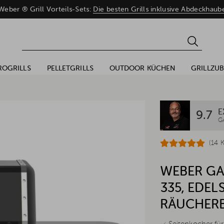
eber ® Grill Vorteils-Sets:
Die besten Grills inklusive Abdeckhaub
ROGRILLS
PELLETGRILLS
OUTDOOR KÜCHEN
GRILLZU
E
9.7
G
(14 
WEBER GAS
335, EDEL
RÄUCHER