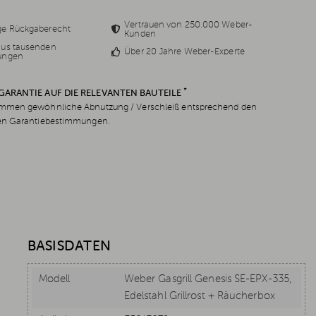
Vertrauen von 250.000 Weber-
ge Rückgaberecht
Kunden
aus tausenden
Über 20 Jahre Weber-Experte
ungen
*
 GARANTIE AUF DIE RELEVANTEN BAUTEILE
men gewöhnliche Abnutzung / Verschleiß entsprechend den
en Garantiebestimmungen.
BASISDATEN
Modell
Weber Gasgrill Genesis SE-EPX-335,
Edelstahl Grillrost + Räucherbox