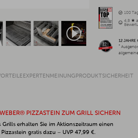
100 Ta
4,8 ★ 
Bewert
12 JAHRE
*
Ausgenom
allgemein
VORTEILE
EXPERTENMEINUNG
PRODUKTSICHERHEIT
 WEBER® PIZZASTEIN ZUM GRILL SICHERN
 Grills erhalten Sie im Aktionszeitraum einen
Pizzastein gratis dazu – UVP 47,99 €.