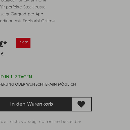
Beilagen direkt am Grill
für perfekte Steakkruste
eigt Gargrad per App
dition mit Edelstahl Grillrost
 €*
-14%
 €
D IN 1-2 TAGEN
IEFERUNG ODER WUNSCHTERMIN MÖGLICH
In den Warenkorb
uell nicht vorrätig, nur online bestellbar