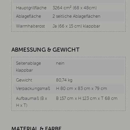
Hauptgrillfläche
3264 cm² (68 x 48cm)
Ablagefläche
2 seitliche Ablageflächen
Warmhalterost
Ja (66 x 15 cm) klappbar
ABMESSUNG & GEWICHT
Seitenablage
nein
klappbar
Gewicht
80,74 kg
Verpackungsmaß
H 80 cm x 83 cm x 79 cm
Aufbaumaß (B x
B 157 cm x H 123 cm x T 68 cm
H x T)
MATERIAL & FARBE