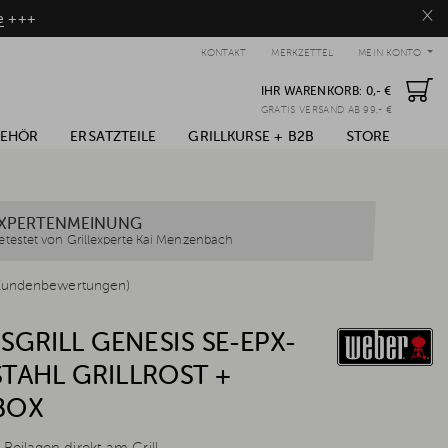
×
e
+++
KONTAKT
MERKZETTEL
MEIN KONTO
IHR WARENKORB:
0,- €
GRATIS VERSAND AB 99,- €
BEHÖR
ERSATZTEILE
GRILLKURSE + B2B
STORE
XPERTENMEINUNG
etestet von Grillexperte Kai Menzenbach
Kundenbewertungen)
GRILL GENESIS SE-EPX-
STAHL GRILLROST +
BOX