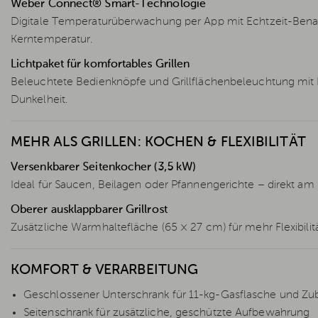
Weber Connect® Smart-Technologie
Digitale Temperaturüberwachung per App mit Echtzeit-Benach
Kerntemperatur.
Lichtpaket für komfortables Grillen
Beleuchtete Bedienknöpfe und Grillflächenbeleuchtung mit 
Dunkelheit.
MEHR ALS GRILLEN: KOCHEN & FLEXIBILITÄT
Versenkbarer Seitenkocher (3,5 kW)
Ideal für Saucen, Beilagen oder Pfannengerichte – direkt am Gr
Oberer ausklappbarer Grillrost
Zusätzliche Warmhaltefläche (65 × 27 cm) für mehr Flexibili
KOMFORT & VERARBEITUNG
Geschlossener Unterschrank für 11-kg-Gasflasche und Zu
Seitenschrank für zusätzliche, geschützte Aufbewahrung