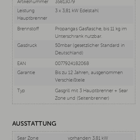
Artikelnummer
35813079
Leistung
3 x 3,81 kW Edelstahl
Hauptbrenner
Brennstoff
Propangas Gasflasche, bis 11 kg im
Unterschrank nutzbar.
Gasdruck
50mbar (gesetzlicher Standard in
Deutschland)
EAN
0077924182068
Garantie
Bis zu 12 Jahren, ausgenommen
Verschleißteile
Typ
Gasgrill mit 3 Hauptbrenner + Sear
Zone und (Seitenbrenner)
AUSSTATTUNG
Sear Zone
vorhanden 3,81 kW