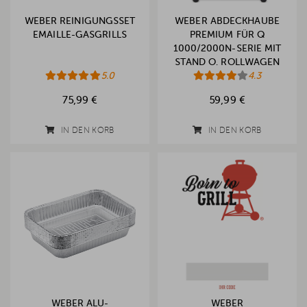
WEBER REINIGUNGSSET
WEBER ABDECKHAUBE
EMAILLE-GASGRILLS
PREMIUM FÜR Q
1000/2000N-SERIE MIT
STAND O. ROLLWAGEN
5.0
(2025)
4.3
75,99 €
59,99 €
IN DEN KORB
IN DEN KORB
WEBER ALU-
WEBER