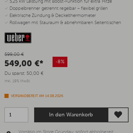
✓ 5,25 kW Leistung mit Boost-Funktion für extra Hitze
✓ Doppelbrenner getrennt regelbar – flexibel grillen
✓ Elektrische Zündung & Deckelthermometer
✓ Rollwagen mit Stauraum & abnehmbaren Seitentischen
599,00 €
549,00 €*
-8%
Du sparst:
50,00 €
inkl. 19% MwSt.
VERSANDBEREIT AM 14.08.2026
In den Warenkorb
Vorrätig im Store Gründau: sofort abholbereit