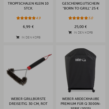
TROPFSCHALEN KLEIN 10
GESCHENKGUTSCHEIN
STCK.
"BORN TO GRILL" 25 €
4.9
5.0
6,99 €
25,00 €
IN DEN KORB
IN DEN KORB
WEBER GRILLBÜRSTE
WEBER ABDECKHAUBE
DREISEITIG 30 CM, ROT
PREMIUM FÜR Q 3000N-
SERIE (2025)