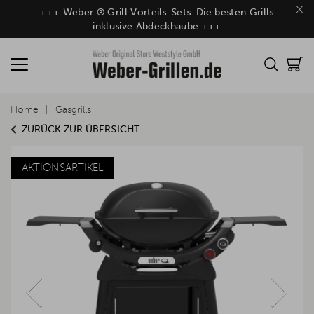
×
+++ Weber ® Grill Vorteils-Sets:
Die besten Grills
inklusive Abdeckhaube
+++
Home
Gasgrills
ZURÜCK ZUR ÜBERSICHT
AKTIONSARTIKEL