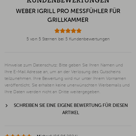
KUNDENBEWERTUNGEN
WEBER IGRILL PRO MESSFÜHLER FÜR
GRILLKAMMER
5 von 5 Sternen bei 5 Kundenbewertungen
Hinweise zum Datenschutz: Bitte geben Sie Ihren Namen und
Ihre E-Mail Adresse an, um an der Verlosung des Gutscheins
teilzunehmen. Ihre Bewertung wird nur unter Ihrem Vornamen
veröffentlicht. Sie erhalten keine unerwünschten Werbemails und
Ihre Daten werden nicht an Dritte weitergegeben.
SCHREIBEN SIE EINE EIGENE BEWERTUNG FÜR DIESEN
ARTIKEL