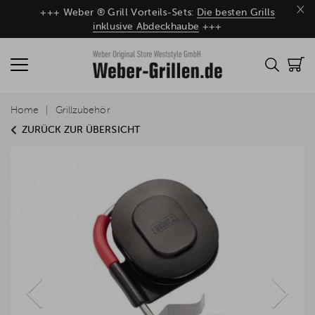
×
+++ Weber ® Grill Vorteils-Sets:
Die besten Grills
inklusive Abdeckhaube
+++
Home
Grillzubehör
ZURÜCK ZUR ÜBERSICHT