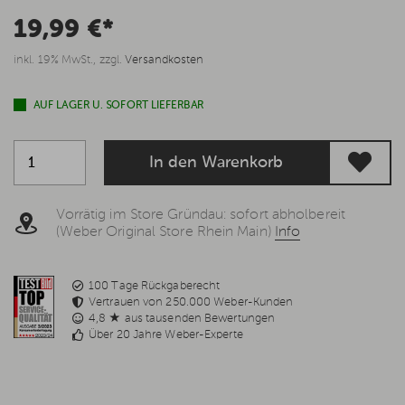
19,99 €*
inkl. 19% MwSt., zzgl.
Versandkosten
AUF LAGER U. SOFORT LIEFERBAR
In den Warenkorb
Vorrätig im Store Gründau: sofort abholbereit
(Weber Original Store Rhein Main)
Info
100 Tage Rückgaberecht
Vertrauen von 250.000 Weber-Kunden
4,8 ★ aus tausenden Bewertungen
Über 20 Jahre Weber-Experte