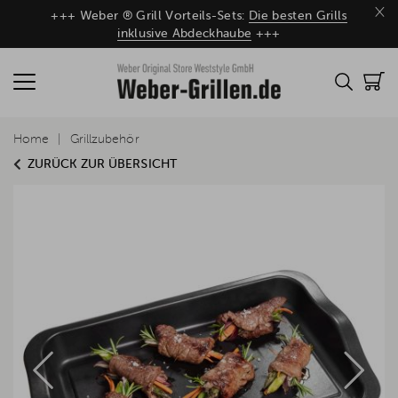
×
+++ Weber ® Grill Vorteils-Sets:
Die besten Grills
inklusive Abdeckhaube
+++
Home
Grillzubehör
ZURÜCK ZUR ÜBERSICHT