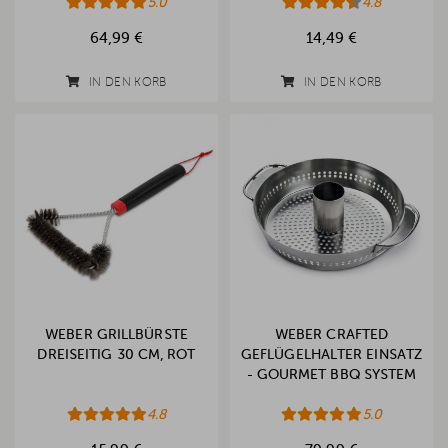
5.0
4.8
64,99 €
14,49 €
IN DEN KORB
IN DEN KORB
WEBER GRILLBÜRSTE
WEBER CRAFTED
DREISEITIG 30 CM, ROT
GEFLÜGELHALTER EINSATZ
- GOURMET BBQ SYSTEM
4.8
5.0