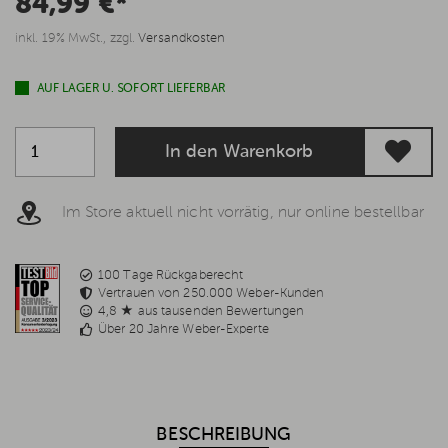
84,99 €*
inkl. 19% MwSt., zzgl.
Versandkosten
AUF LAGER U. SOFORT LIEFERBAR
In den Warenkorb
Im Store aktuell nicht vorrätig, nur online bestellbar
100 Tage Rückgaberecht
Vertrauen von 250.000 Weber-Kunden
4,8 ★ aus tausenden Bewertungen
Über 20 Jahre Weber-Experte
BESCHREIBUNG