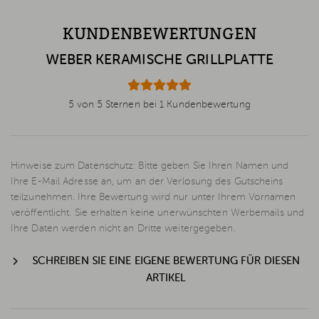
KUNDENBEWERTUNGEN
WEBER KERAMISCHE GRILLPLATTE
5 von 5 Sternen bei 1 Kundenbewertung
Hinweise zum Datenschutz: Bitte geben Sie Ihren Namen und
Ihre E-Mail Adresse an, um an der Verlosung des Gutscheins
teilzunehmen. Ihre Bewertung wird nur unter Ihrem Vornamen
veröffentlicht. Sie erhalten keine unerwünschten Werbemails und
Ihre Daten werden nicht an Dritte weitergegeben.
SCHREIBEN SIE EINE EIGENE BEWERTUNG FÜR DIESEN
ARTIKEL