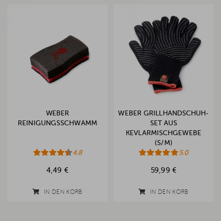
WEBER
WEBER GRILLHANDSCHUH-
REINIGUNGSSCHWAMM
SET AUS
KEVLARMISCHGEWEBE
(S/M)
4.8
5.0
4,49 €
59,99 €
IN DEN KORB
IN DEN KORB