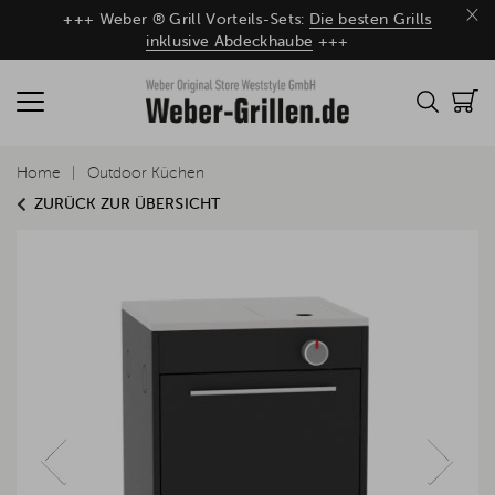
×
+++ Weber ® Grill Vorteils-Sets:
Die besten Grills
inklusive Abdeckhaube
+++
Home
Outdoor Küchen
ZURÜCK ZUR ÜBERSICHT