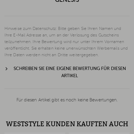
GENESIS
Hinweise zum Datenschutz: Bitte geben Sie Ihren Namen und
Ihre E-Mail Adresse an, um an der Verlosung des Gutscheins
teilzunehmen. Ihre Bewertung wird nur unter Ihrem Vornamen
veröffentlicht. Sie erhalten keine unerwünschten Werbemails und
Ihre Daten werden nicht an Dritte weitergegeben.
SCHREIBEN SIE EINE EIGENE BEWERTUNG FÜR DIESEN
ARTIKEL
Für diesen Artikel gibt es noch keine Bewertungen.
WESTSTYLE KUNDEN KAUFTEN AUCH