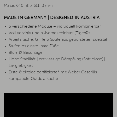
Maße: 640 (B) x 611 (t) mm
MADE IN GERMANY | DESIGNED IN AUSTRIA
5 verschiedene Module – individuell kombinierbar
Voll verzinkt und pulverbeschichtet (Tiger©)
Arbeitsfläche, Griffe & Spüle aus gebürsteten Edelstahl
Stufenlos einstellbare Füße
Blum© Beschläge
Hohe Stabilität | erstklassige Dämpfung (Soft close) |
Langlebigkeit
Erste & einzige zertifizierte* mit Weber Gasgrills
kompatible Outdoorküche