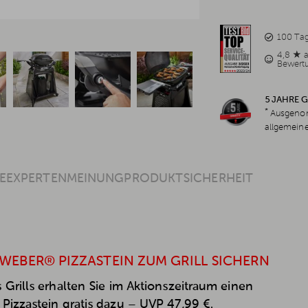
100 Ta
4,8 ★ 
Bewert
5 JAHRE 
*
Ausgenom
allgemein
E
EXPERTENMEINUNG
PRODUKTSICHERHEIT
 WEBER® PIZZASTEIN ZUM GRILL SICHERN
 Grills erhalten Sie im Aktionszeitraum einen
Pizzastein gratis dazu – UVP 47,99 €.