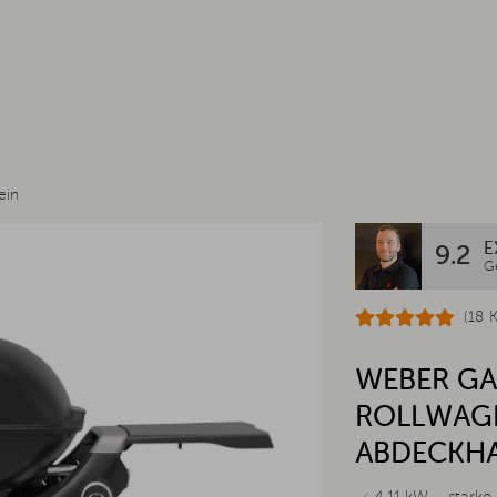
ein
E
9.2
G
(18 
WEBER GA
ROLLWAGE
ABDECKH