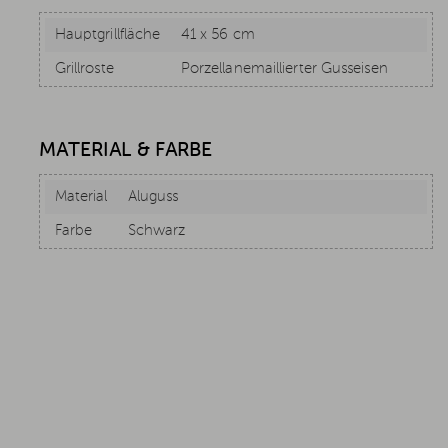
Hauptgrillfläche
41 x 56 cm
Grillroste
Porzellanemaillierter Gusseisen
MATERIAL & FARBE
Material
Aluguss
Farbe
Schwarz