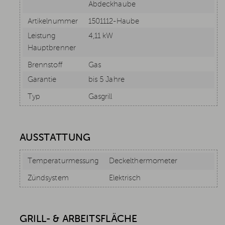
Abdeckhaube
Artikelnummer
1501112-Haube
Leistung
4,11 kW
Hauptbrenner
Brennstoff
Gas
Garantie
bis 5 Jahre
Typ
Gasgrill
AUSSTATTUNG
Temperaturmessung
Deckelthermometer
Zündsystem
Elektrisch
GRILL- & ARBEITSFLÄCHE