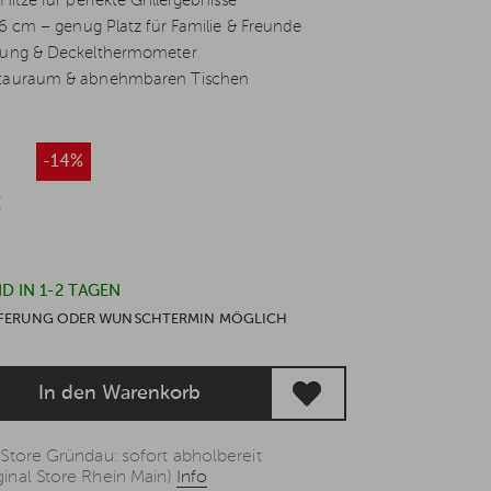
Hitze für perfekte Grillergebnisse
56 cm – genug Platz für Familie & Freunde
dung & Deckelthermometer
Stauraum & abnehmbaren Tischen
*
-14%
€
D IN 1-2 TAGEN
IEFERUNG ODER WUNSCHTERMIN MÖGLICH
In den Warenkorb
 Store Gründau: sofort abholbereit
inal Store Rhein Main)
Info