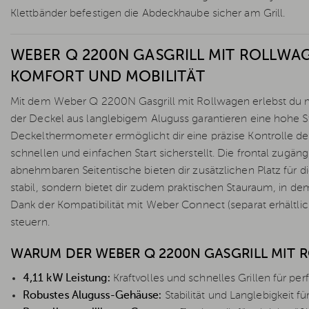
Klettbänder befestigen die Abdeckhaube sicher am Grill.
WEBER Q 2200N GASGRILL MIT ROLLWAG
KOMFORT UND MOBILITÄT
Mit dem Weber Q 2200N Gasgrill mit Rollwagen erlebst du ma
der Deckel aus langlebigem Aluguss garantieren eine hohe Stab
Deckelthermometer ermöglicht dir eine präzise Kontrolle d
schnellen und einfachen Start sicherstellt. Die frontal zugäng
abnehmbaren Seitentische bieten dir zusätzlichen Platz für d
stabil, sondern bietet dir zudem praktischen Stauraum, in d
Dank der Kompatibilität mit Weber Connect (separat erhältli
steuern.
WARUM DER WEBER Q 2200N GASGRILL MIT R
4,11 kW Leistung:
Kraftvolles und schnelles Grillen für per
Robustes Aluguss-Gehäuse:
Stabilität und Langlebigkeit für