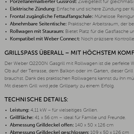
Porzellanemaillierter Gussrost:
Zweigeteilt für gleichmäßi
Elektrische Zündung:
Einfache und sichere Zündung per K
Frontal zugängliche Fettauffangschale:
Mühelose Reinigung
Abnehmbare Seitentische:
Praktischer Arbeitsraum, der be
Rollwagen mit Stauraum:
Bietet Platz für die Gasflasche u
Kompatibel mit Weber Connect:
Noch präzisere Kontrolle ü
GRILLSPASS ÜBERALL – MIT HÖCHSTEM KOMF
Der Weber Q2200N Gasgrill mit Rollwagen ist die perfekte Wa
Ob auf der Terrasse, dem Balkon oder im Garten, dieser Grill bi
brauchst. Dank des praktischen Rollwagens kannst du ihn mü
Mit diesem Grill wird jede Grillparty zu einem Erfolg.
TECHNISCHE DETAILS:
Leistung:
4,11 kW – für vielseitiges Grillen.
Grillfläche:
41 x 56 cm – ideal für Familie und Freunde.
Abmessung Grilldeckel offen:
140 x 50 x 126 cm
Abmessung Grilldeckel geschlossen:
109 x 50 x 126 cm