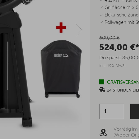
✓ 4,11 kW – starke 
✓ Grillfläche 41 x 
✓ Elektrische Zün
✓ Rollwagen mit 
609,00 €
524,00 €
Du sparst:
85,00 
inkl. 19% MwSt.
GRATISVERSAN
24 STUNDEN L
Vorrätig im
(Weber Orig