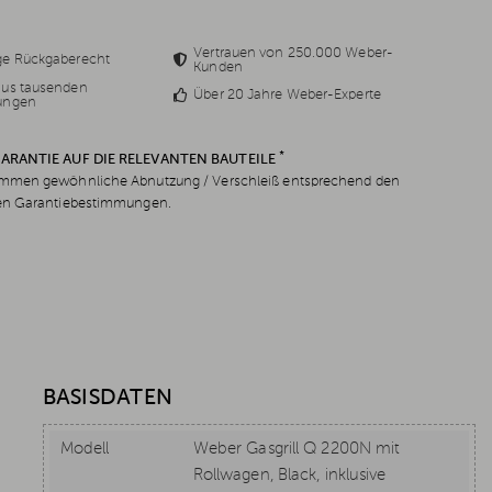
Vertrauen von 250.000 Weber-
ge Rückgaberecht
Kunden
aus tausenden
Über 20 Jahre Weber-Experte
ungen
*
GARANTIE AUF DIE RELEVANTEN BAUTEILE
men gewöhnliche Abnutzung / Verschleiß entsprechend den
en Garantiebestimmungen.
BASISDATEN
Modell
Weber Gasgrill Q 2200N mit
Rollwagen, Black, inklusive