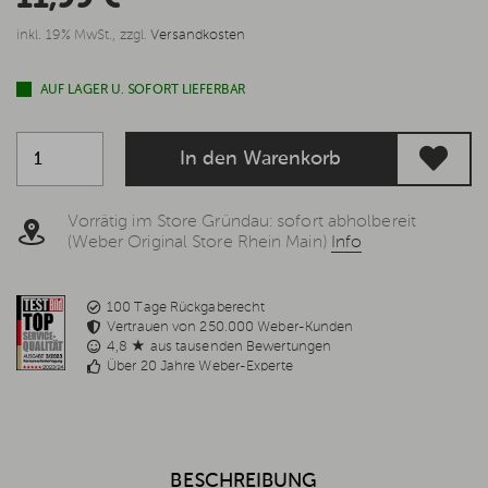
inkl. 19% MwSt., zzgl.
Versandkosten
AUF LAGER U. SOFORT LIEFERBAR
In den Warenkorb
Vorrätig im Store Gründau: sofort abholbereit
(Weber Original Store Rhein Main)
Info
100 Tage Rückgaberecht
Vertrauen von 250.000 Weber-Kunden
4,8 ★ aus tausenden Bewertungen
Über 20 Jahre Weber-Experte
BESCHREIBUNG