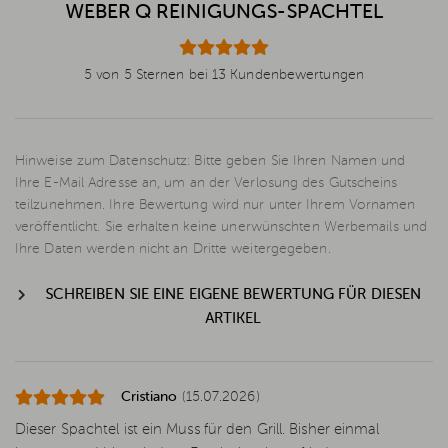
WEBER Q REINIGUNGS-SPACHTEL
5 von 5 Sternen bei 13 Kundenbewertungen
Hinweise zum Datenschutz: Bitte geben Sie Ihren Namen und
Ihre E-Mail Adresse an, um an der Verlosung des Gutscheins
teilzunehmen. Ihre Bewertung wird nur unter Ihrem Vornamen
veröffentlicht. Sie erhalten keine unerwünschten Werbemails und
Ihre Daten werden nicht an Dritte weitergegeben.
SCHREIBEN SIE EINE EIGENE BEWERTUNG FÜR DIESEN
ARTIKEL
Cristiano
(15.07.2026)
Dieser Spachtel ist ein Muss für den Grill. Bisher einmal