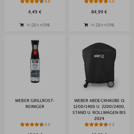
4.8
5.0
4,49 €
84,99 €
IN DEN KORB
IN DEN KORB
WEBER GRILLROST-
WEBER ABDECKHAUBE Q
REINIGER
1200/1400 U. 2200/2400,
STAND U. ROLLWAGEN BIS
2024
4.5
4.5