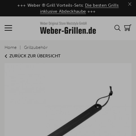
×
+++ Weber ® Grill Vorteils-Sets:
Die besten Grills
inklusive Abdeckhaube
+++
Home
Grillzubehör
ZURÜCK ZUR ÜBERSICHT