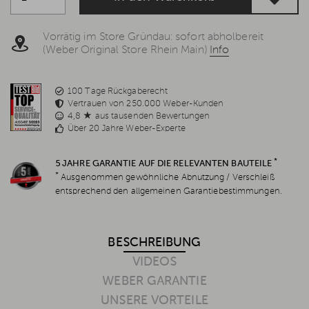
Vorrätig im Store Gründau: sofort abholbereit
(Weber Original Store Rhein Main)
Info
100 Tage Rückgaberecht
Vertrauen von 250.000 Weber-Kunden
4,8 ★ aus tausenden Bewertungen
Über 20 Jahre Weber-Experte
*
5 JAHRE GARANTIE AUF DIE RELEVANTEN BAUTEILE
*
Ausgenommen gewöhnliche Abnutzung / Verschleiß
entsprechend den allgemeinen Garantiebestimmungen.
BESCHREIBUNG
VIDEOS
WEBER GARANTIE
UNSERE VORTEILE