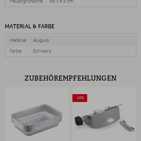
Hauptgrillfläche
48 x 63 cm
MATERIAL & FARBE
Material
Aluguss
Farbe
Schwarz
ZUBEHÖREMPFEHLUNGEN
-10%