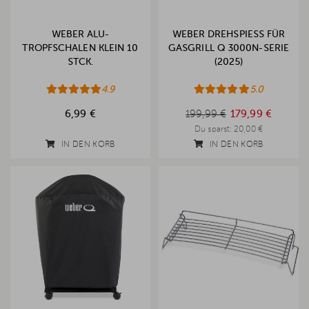
WEBER ALU-
WEBER DREHSPIESS FÜR G
TROPFSCHALEN KLEIN 10
ASGRILL Q 3000N-SERIE (
STCK.
2025)
4.9
5.0
199,99 €
6,99 €
199,99 €
179,99 €
Du sparst:
20,00 €
IN DEN KORB
IN DEN KORB