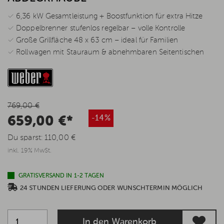
✓ 6,36 kW Gesamtleistung + Boostfunktion für extra Hitze
✓ Doppelbrenner stufenlos regelbar – volle Kontrolle
✓ Große Grillfläche 48 x 63 cm – ideal für Familien
✓ Rollwagen mit Stauraum & abnehmbaren Seitentischen
769,00 €
659,00 €*
-14%
Du sparst:
110,00 €
inkl. 19% MwSt.
GRATISVERSAND IN 1-2 TAGEN
24 STUNDEN LIEFERUNG ODER WUNSCHTERMIN MÖGLICH
In den Warenkorb