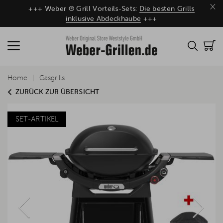
×
+++ Weber ® Grill Vorteils-Sets:
Die besten Grills
inklusive Abdeckhaube
+++
Home
Gasgrills
ZURÜCK ZUR ÜBERSICHT
SET-ARTIKEL