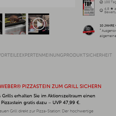
100 Ta
4,8 ★ 
Bewert
10 JAHRE
*
Ausgenom
allgemein
VORTEILE
EXPERTENMEINUNG
PRODUKTSICHERHEIT
 WEBER® PIZZASTEIN ZUM GRILL SICHERN
 Grills erhalten Sie im Aktionszeitraum einen
Pizzastein gratis dazu – UVP 47,99 €.
uen Grill direkt zur Pizza-Station: Der hochwertige