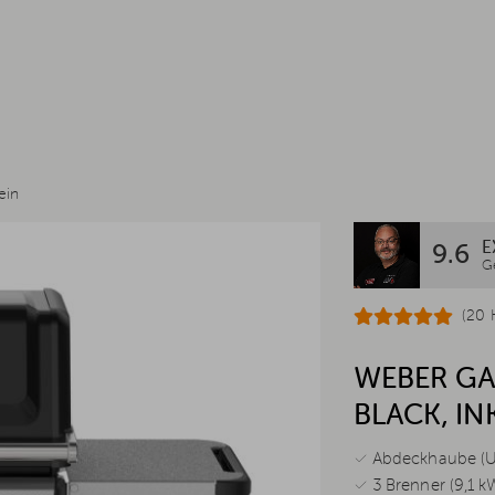
ein
E
9.6
G
(20 
WEBER GAS
BLACK, I
✓ Abdeckhaube (UVP
✓ 3 Brenner (9,1 k