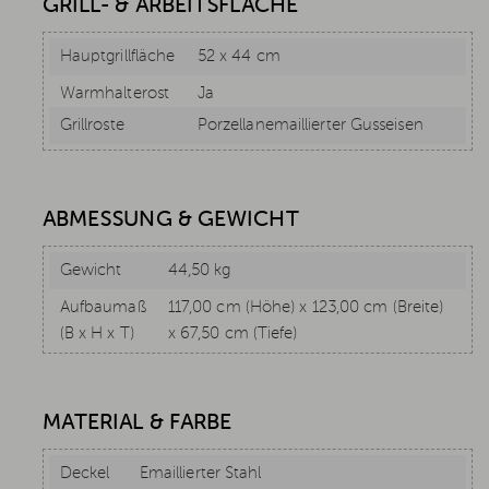
GRILL- & ARBEITSFLÄCHE
Hauptgrillfläche
52 x 44 cm
Warmhalterost
Ja
Grillroste
Porzellanemaillierter Gusseisen
ABMESSUNG & GEWICHT
Gewicht
44,50 kg
Aufbaumaß
117,00 cm (Höhe) x 123,00 cm (Breite)
(B x H x T)
x 67,50 cm (Tiefe)
MATERIAL & FARBE
Deckel
Emaillierter Stahl