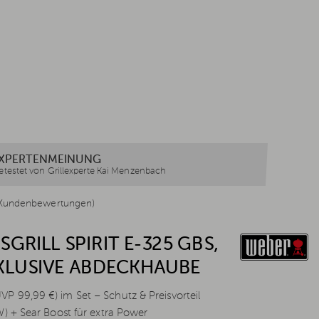
XPERTENMEINUNG
etestet von Grillexperte Kai Menzenbach
Kundenbewertungen)
GRILL SPIRIT E-325 GBS,
NKLUSIVE ABDECKHAUBE
 99,99 €) im Set – Schutz & Preisvorteil
W) + Sear Boost für extra Power