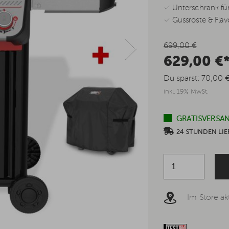
✓ Unterschrank fü
✓ Gussroste & Flavo
699,00 €
629,00 €
Du sparst:
70,00 
inkl. 19% MwSt.
GRATISVERSAN
24 STUNDEN L
Im Store akt