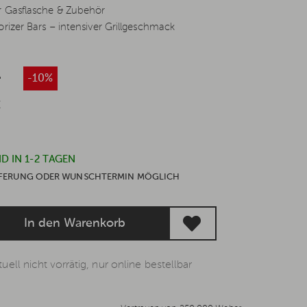
r Gasflasche & Zubehör
rizer Bars – intensiver Grillgeschmack
*
-10%
€
D IN 1-2 TAGEN
IEFERUNG ODER WUNSCHTERMIN MÖGLICH
In den Warenkorb
uell nicht vorrätig, nur online bestellbar