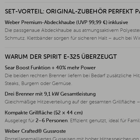
SET-VORTEIL: ORIGINAL-ZUBEHÖR PERFEKT 
Weber Premium-Abdeckhaube (UVP 99,99 €) inklusive
Die passgenaue Abdeckhaube aus atmungsaktivem Polyester 
Schmutz. Klettbänder sorgen für sicheren Halt – auch bei Wind
WARUM DER SPIRIT E-325 ÜBERZEUGT
Sear Boost Funktion + 40% mehr Power
Die beiden rechten Brenner liefern bei Bedarf zusätzliche Hit
Steaks, Burgern oder Gemüse.
Drei Brenner mit 9,1 kW Gesamtleistung
Gleichmäßige Hitzeverteilung auf der gesamten Grillfläche – 
Kompakte Grillfläche (52 × 44 cm)
Ausgelegt für
2–6 Personen
. Effizient genutzt, ideal für Fami
Weber Crafted® Gussroste
Porzellanemailliertes Gusseisen mit hoher Hitzespeicherung f