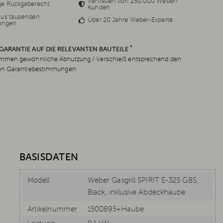
Vertrauen von 250.000 Weber-
ge Rückgaberecht
Kunden
aus tausenden
Über 20 Jahre Weber-Experte
ungen
*
 GARANTIE AUF DIE RELEVANTEN BAUTEILE
men gewöhnliche Abnutzung / Verschleiß entsprechend den
en Garantiebestimmungen.
BASISDATEN
Modell
Weber Gasgrill SPIRIT E-325 GBS,
Black, inklusive Abdeckhaube
Artikelnummer
1500895+Haube