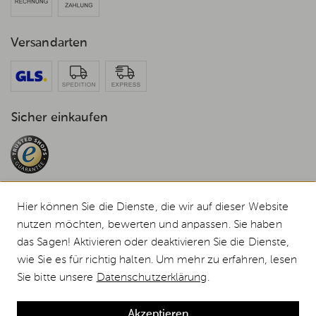
Versandarten
Sicher einkaufen
Hier können Sie die Dienste, die wir auf dieser Website
nutzen möchten, bewerten und anpassen. Sie haben
© 2026 Weststyle GmbH · Europas grosser Weber Spezialist
das Sagen! Aktivieren oder deaktivieren Sie die Dienste,
Alle Preise inkl. MwSt., inkl. Verpackungskosten und zzgl.
Versandkosten
.
wie Sie es für richtig halten. Um mehr zu erfahren, lesen
Durchgestrichene Preise entsprechen dem bisherigen Preis bei Weststyle.
Sie bitte unsere
Datenschutzerklärung
.
Weber Gasgrill SPIRIT SP-435 GBS, Edelstahl, inklusive Abdeckhaube günstig
kaufen
Akzeptieren