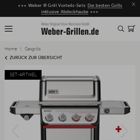
×
+++ Weber ® Grill Vorteils-Sets:
Die besten Grills
inklusive Abdeckhaube
+++
Home
Gasgrills
ZURÜCK ZUR ÜBERSICHT
SET-ARTIKEL