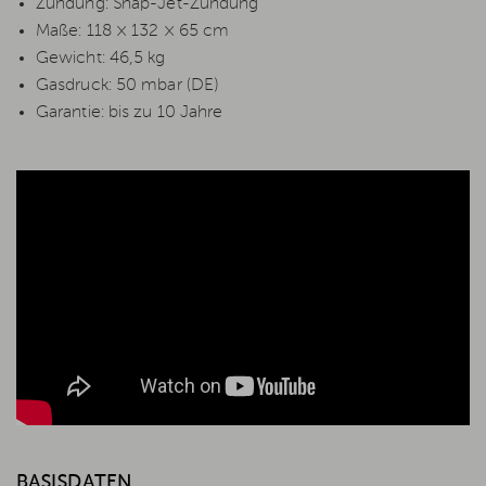
Zündung: Snap-Jet-Zündung
Maße: 118 × 132 × 65 cm
Gewicht: 46,5 kg
Gasdruck: 50 mbar (DE)
Garantie: bis zu 10 Jahre
BASISDATEN