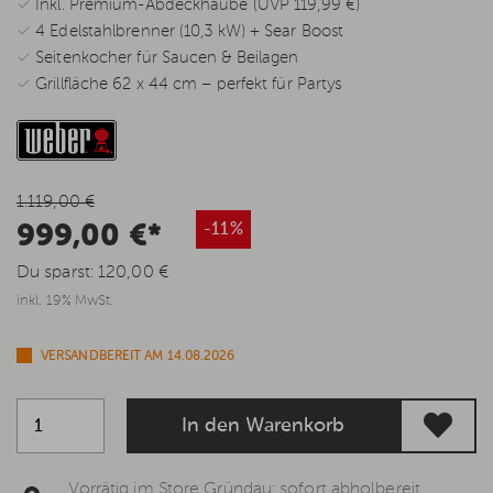
✓ Inkl. Premium-Abdeckhaube (UVP 119,99 €)
✓ 4 Edelstahlbrenner (10,3 kW) + Sear Boost
✓ Seitenkocher für Saucen & Beilagen
✓ Grillfläche 62 x 44 cm – perfekt für Partys
1.119,00 €
999,00 €*
-11%
Du sparst:
120,00 €
inkl. 19% MwSt.
VERSANDBEREIT AM 14.08.2026
In den Warenkorb
Vorrätig im Store Gründau: sofort abholbereit