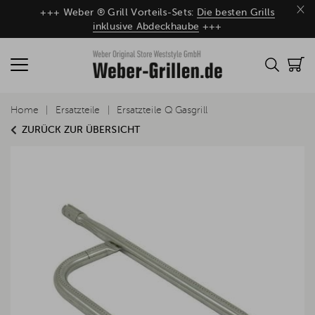
×
+++ Weber ® Grill Vorteils-Sets:
Die besten Grills
inklusive Abdeckhaube
+++
Home
Ersatzteile
Ersatzteile Q Gasgrill
ZURÜCK ZUR ÜBERSICHT