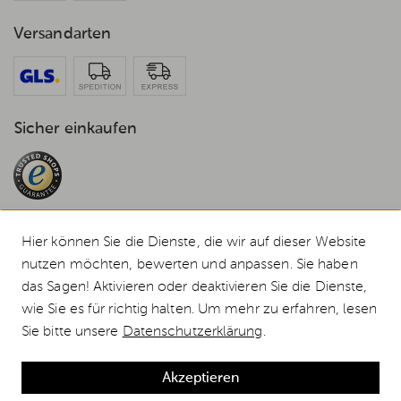
Versandarten
Sicher einkaufen
Hier können Sie die Dienste, die wir auf dieser Website
nutzen möchten, bewerten und anpassen. Sie haben
das Sagen! Aktivieren oder deaktivieren Sie die Dienste,
© 2026 Weststyle GmbH · Europas grosser Weber Spezialist
Alle Preise inkl. MwSt., inkl. Verpackungskosten und zzgl.
Versandkosten
.
wie Sie es für richtig halten. Um mehr zu erfahren, lesen
Durchgestrichene Preise entsprechen dem bisherigen Preis bei Weststyle.
Sie bitte unsere
Datenschutzerklärung
.
Weber Brenner Q 200 / 2000 / 220 / 2200, Ersatzteil bis 2024 günstig
kaufen
Akzeptieren