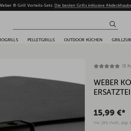
eber ® Grill Vorteils-Sets:
Die besten Grills inklusive Abdeckhaub
ROGRILLS
PELLETGRILLS
OUTDOOR KÜCHEN
GRILLZU
(0 K
WEBER KO
ERSATZTEI
15,99 €*
inkl. 19% MwSt., zzgl.