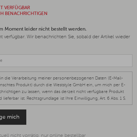
HT VERFÜGBAR
ICH BENACHRICHTIGEN
im Moment leider nicht bestellt werden.
cht verfügbar. Wir benachrichten Sie, sobald der Artikel wieder
ch in die Verarbeitung meiner personenbezogenen Daten (E-Mail-
schtes Produkt) durch die Weststyle GmbH ein, um mich per E-
hrichtigen zu lassen, wenn das derzeit nicht verfügbare Produkt
 lieferbar ist. Rechtsgrundlage ist Ihre Einwilligung, Art. 6 Abs. 1 S.
-GVO, welche jederzeit per E-Mail
info@weststyle.de
widerrufen
eine weiteren E-Mails zu erhalten. Weitere Informationen in der
ige mich
ung
.
uell nicht vorrätig, nur online bestellbar