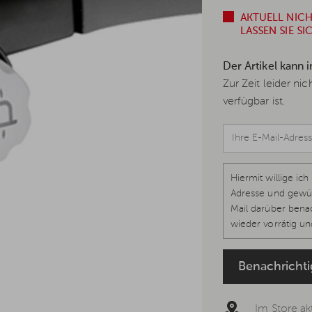
AKTUELL NIC
LASSEN SIE S
Der Artikel kann 
Zur Zeit leider ni
verfügbar ist.
Hiermit willige i
Adresse und gewün
Mail darüber benac
wieder vorrätig und
1 lit. a, Art. 7 DS
werden kann, um k
Benachricht
Datenschutzerklär
Im Store akt