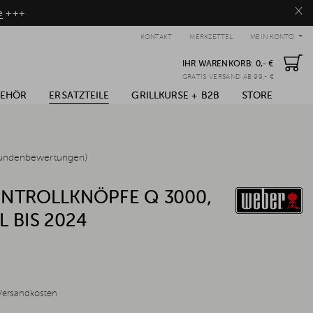
×
e
+++
KONTAKT
MERKZETTEL
MEIN KONTO
IHR WARENKORB:
0,- €
GRATIS VERSAND AB 99,- €
BEHÖR
ERSATZTEILE
GRILLKURSE + B2B
STORE
undenbewertungen)
NTROLLKNÖPFE Q 3000,
L BIS 2024
Versandkosten