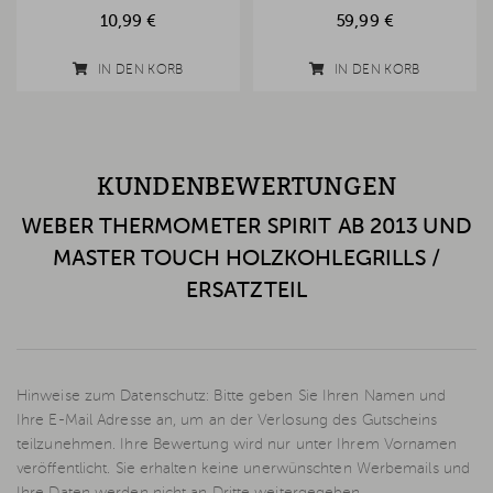
10,99 €
59,99 €
IN DEN KORB
IN DEN KORB
KUNDENBEWERTUNGEN
WEBER THERMOMETER SPIRIT AB 2013 UND
MASTER TOUCH HOLZKOHLEGRILLS /
ERSATZTEIL
Hinweise zum Datenschutz: Bitte geben Sie Ihren Namen und
Ihre E-Mail Adresse an, um an der Verlosung des Gutscheins
teilzunehmen. Ihre Bewertung wird nur unter Ihrem Vornamen
veröffentlicht. Sie erhalten keine unerwünschten Werbemails und
Ihre Daten werden nicht an Dritte weitergegeben.