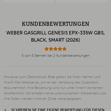
KUNDENBEWERTUNGEN
WEBER GASGRILL GENESIS EPX-335W GBS,
BLACK, SMART (2026)
5 von 5 Sternen bei 2 Kundenbewertungen
Hinweise zum Datenschutz: Bitte geben Sie Ihren Namen und
Ihre E-Mail Adresse an, um an der Verlosung des Gutscheins
teilzunehmen. Ihre Bewertung wird nur unter Ihrem Vornamen
veröffentlicht. Sie erhalten keine unerwünschten Werbemails und
Ihre Daten werden nicht an Dritte weitergegeben.
SCHREIBEN SIE EINE EIGENE BEWERTUNG FÜR DIESEN