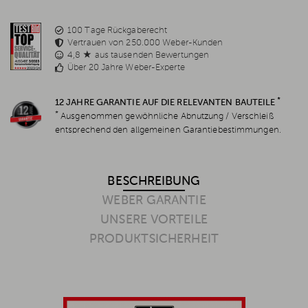
100 Tage Rückgaberecht
Vertrauen von 250.000 Weber-Kunden
4,8 ★ aus tausenden Bewertungen
Über 20 Jahre Weber-Experte
*
12 JAHRE GARANTIE AUF DIE RELEVANTEN BAUTEILE
*
Ausgenommen gewöhnliche Abnutzung / Verschleiß
entsprechend den allgemeinen Garantiebestimmungen.
BESCHREIBUNG
WEBER GARANTIE
UNSERE VORTEILE
PRODUKTSICHERHEIT