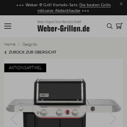
×
+++ Weber ® Grill Vorteils-Sets:
Die besten Grills
inklusive Abdeckhaube
+++
Home
Gasgrills
ZURÜCK ZUR ÜBERSICHT
AKTIONSARTIKEL