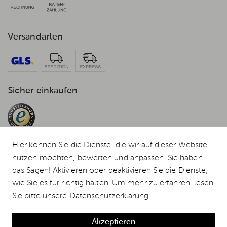
Versandarten
Sicher einkaufen
Hier können Sie die Dienste, die wir auf dieser Website
nutzen möchten, bewerten und anpassen. Sie haben
das Sagen! Aktivieren oder deaktivieren Sie die Dienste,
© 2026 Weststyle GmbH · Europas grosser Weber Spezialist
wie Sie es für richtig halten. Um mehr zu erfahren, lesen
Alle Preise inkl. MwSt., inkl. Verpackungskosten und zzgl.
Versandkosten
.
Sie bitte unsere
Datenschutzerklärung
.
Durchgestrichene Preise entsprechen dem bisherigen Preis bei Weststyle.
Weber Gasgrill Genesis EPX-335W GBS, Black, Smart (2026) günstig kaufen
Akzeptieren