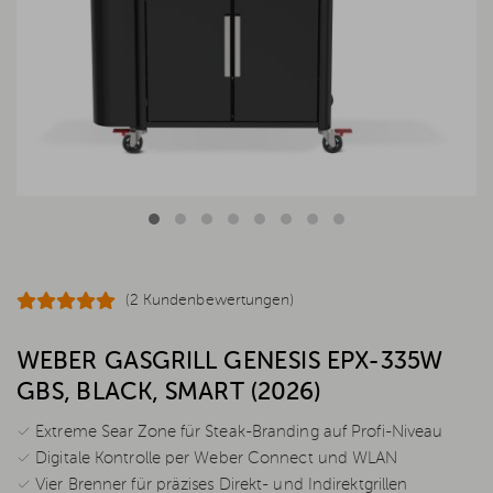
(2 Kundenbewertungen)
WEBER GASGRILL GENESIS EPX-335W
GBS, BLACK, SMART (2026)
✓ Extreme Sear Zone für Steak-Branding auf Profi-Niveau
✓ Digitale Kontrolle per Weber Connect und WLAN
✓ Vier Brenner für präzises Direkt- und Indirektgrillen