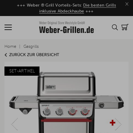
×
+++ Weber ® Grill Vorteils-Sets:
Die besten Grills
inklusive Abdeckhaube
+++
Home
Gasgrills
ZURÜCK ZUR ÜBERSICHT
SET-ARTIKEL