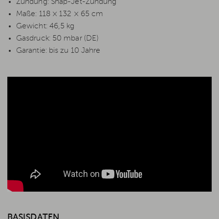
Zündung: Snap-Jet-Zündung
Maße: 118 × 132 × 65 cm
Gewicht: 46,5 kg
Gasdruck: 50 mbar (DE)
Garantie: bis zu 10 Jahre
BASISDATEN