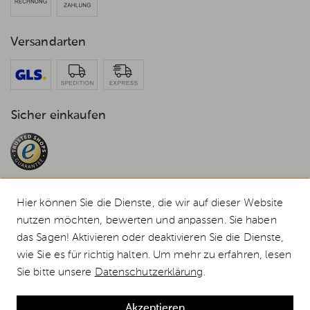
Versandarten
Sicher einkaufen
Hier können Sie die Dienste, die wir auf dieser Website
nutzen möchten, bewerten und anpassen. Sie haben
© 2026 Weststyle GmbH · Europas grosser Weber Spezialist
das Sagen! Aktivieren oder deaktivieren Sie die Dienste,
Alle Preise inkl. MwSt., inkl. Verpackungskosten und zzgl.
Versandkosten
.
wie Sie es für richtig halten. Um mehr zu erfahren, lesen
Durchgestrichene Preise entsprechen dem bisherigen Preis bei Weststyle.
Sie bitte unsere
Datenschutzerklärung
.
Weber Gasgrill SPIRIT SP-435 GBS, Edelstahl, inklusive Abdeckhaube günstig
kaufen
Akzeptieren