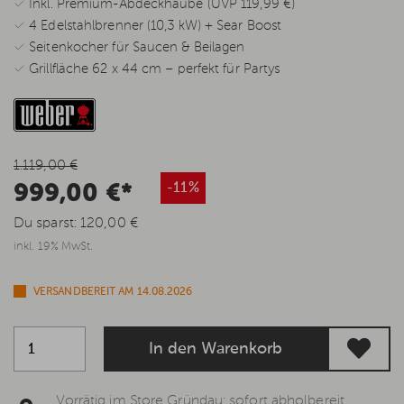
✓ Inkl. Premium-Abdeckhaube (UVP 119,99 €)
✓ 4 Edelstahlbrenner (10,3 kW) + Sear Boost
✓ Seitenkocher für Saucen & Beilagen
✓ Grillfläche 62 x 44 cm – perfekt für Partys
1.119,00 €
999,00 €*
-11%
Du sparst:
120,00 €
inkl. 19% MwSt.
VERSANDBEREIT AM 14.08.2026
In den Warenkorb
Vorrätig im Store Gründau: sofort abholbereit