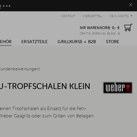
×
e
+++
KONTAKT
MERKZETTEL
MEIN KONTO
IHR WARENKORB:
0,- €
GRATIS VERSAND AB 99,- €
BEHÖR
ERSATZTEILE
GRILLKURSE + B2B
STORE
Kundenbewertungen)
U-TROPFSCHALEN KLEIN
einen Tropfschalen als Einsatz für die Fett-
Weber Gasgrills oder zum Grillen von Beilagen.