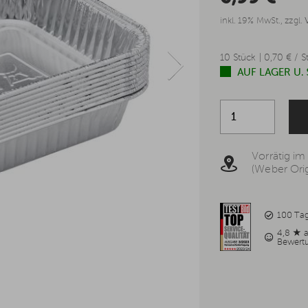
inkl. 19% MwSt., zzgl.
10 Stück | 0,70 € / S
AUF LAGER U.
Vorrätig im
(Weber Orig
100 Ta
4,8 ★ 
Bewert