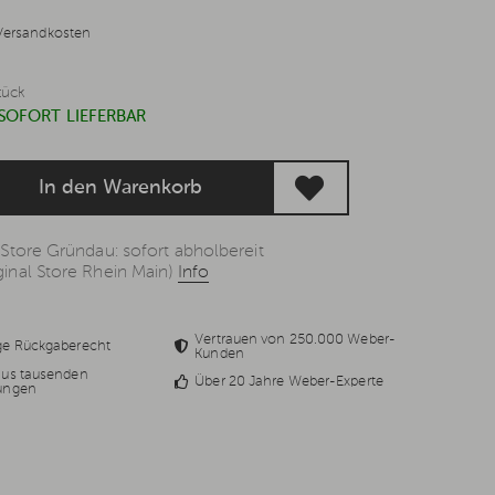
Versandkosten
tück
 SOFORT LIEFERBAR
In den Warenkorb
 Store Gründau: sofort abholbereit
inal Store Rhein Main)
Info
Vertrauen von 250.000 Weber-
ge Rückgaberecht
Kunden
aus tausenden
Über 20 Jahre Weber-Experte
ungen