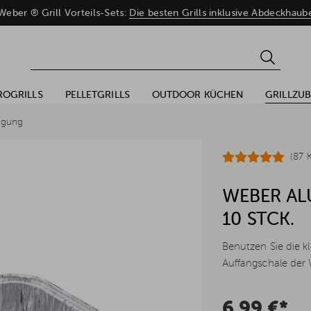
eber ® Grill Vorteils-Sets:
Die besten Grills inklusive Abdeckhaub
ROGRILLS
PELLETGRILLS
OUTDOOR KÜCHEN
GRILLZU
nigung
(87 
WEBER AL
10 STCK.
Benutzen Sie die kl
Auffangschale der 
6,99 €*