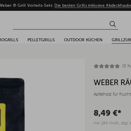
eber ® Grill Vorteils-Sets:
Die besten Grills inklusive Abdeckhaub
ROGRILLS
PELLETGRILLS
OUTDOOR KÜCHEN
GRILLZU
(0 K
WEBER RÄ
Apfelholz für fruc
8,49 €*
inkl. 19% MwSt., zzgl.