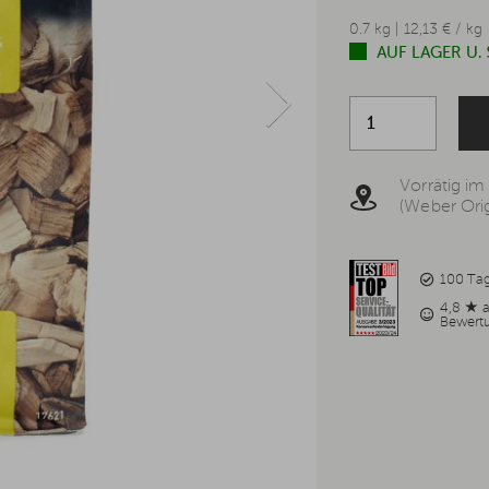
0.7 kg | 12,13 € / kg
AUF LAGER U.
Vorrätig im
(Weber Orig
100 Ta
4,8 ★ 
Bewert