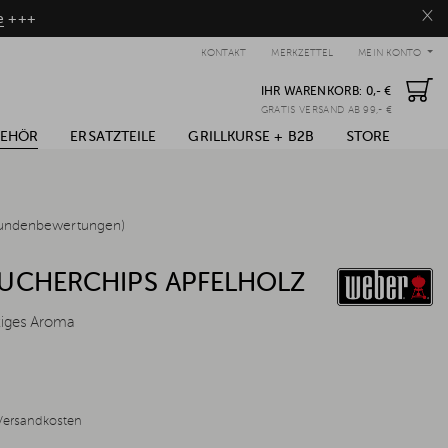
×
e
+++
KONTAKT
MERKZETTEL
MEIN KONTO
IHR WARENKORB:
0,- €
GRATIS VERSAND AB 99,- €
BEHÖR
ERSATZTEILE
GRILLKURSE + B2B
STORE
undenbewertungen)
UCHERCHIPS APFELHOLZ
htiges Aroma
Versandkosten