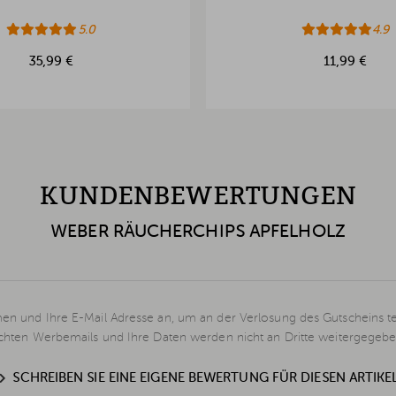
5.0
4.9
35,99 €
11,99 €
KUNDENBEWERTUNGEN
WEBER RÄUCHERCHIPS APFELHOLZ
en und Ihre E-Mail Adresse an, um an der Verlosung des Gutscheins t
schten Werbemails und Ihre Daten werden nicht an Dritte weitergegebe
SCHREIBEN SIE EINE EIGENE BEWERTUNG FÜR DIESEN ARTIKE