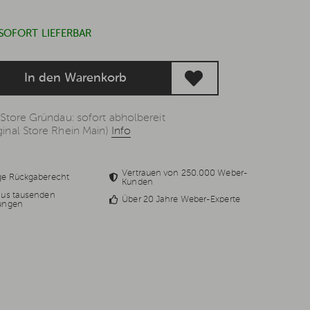
 SOFORT LIEFERBAR
In den Warenkorb
 Store Gründau: sofort abholbereit
inal Store Rhein Main)
Info
Vertrauen von 250.000 Weber-
ge Rückgaberecht
Kunden
aus tausenden
Über 20 Jahre Weber-Experte
ungen