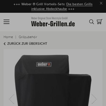
×
+++ Weber ® Grill Vorteils-Sets:
Die besten Grills
inklusive Abdeckhaube
+++
Home
Grillzubehör
ZURÜCK ZUR ÜBERSICHT