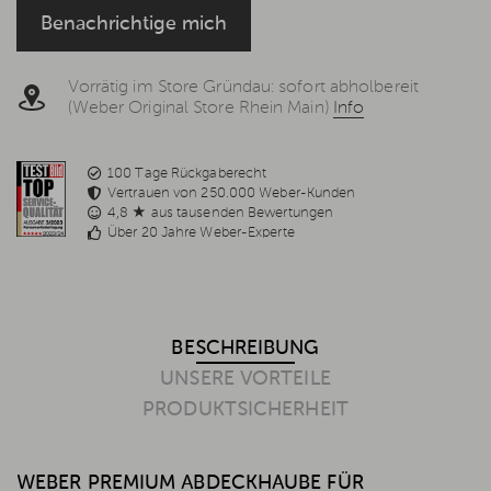
Rechtsgrundlage ist Ihre Einwilligung, Art. 6 Abs. 1 S. 1 lit. a, Art.
Benachrichtige mich
7 DS-GVO, welche jederzeit per E-Mail
info@weststyle.de
widerrufen werden kann, um keine weiteren E-Mails zu
erhalten. Weitere Informationen in der
Datenschutzerklärung
.
Vorrätig im Store Gründau: sofort abholbereit
(Weber Original Store Rhein Main)
Info
100 Tage Rückgaberecht
Vertrauen von 250.000 Weber-Kunden
4,8 ★ aus tausenden Bewertungen
Über 20 Jahre Weber-Experte
BESCHREIBUNG
UNSERE VORTEILE
PRODUKTSICHERHEIT
WEBER PREMIUM ABDECKHAUBE FÜR