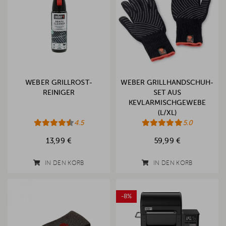
WEBER GRILLROST-
WEBER GRILLHANDSCHUH-
REINIGER
SET AUS
KEVLARMISCHGEWEBE
(L/XL)
4.5
5.0
13,99 €
59,99 €
IN DEN KORB
IN DEN KORB
-8%