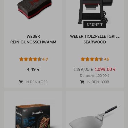
NEUHEIT
WEBER
WEBER HOLZPELLETGRILL
REINIGUNGSSCHWAMM
SEARWOOD
4.8
4.8
1.199,00 €
4,49 €
1.199,00 €
1.099,00 €
Du sparst:
100,00 €
IN DEN KORB
IN DEN KORB