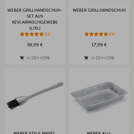
WEBER GRILLHANDSCHUH-
WEBER GRILLHANDSCHUH
SET AUS
KEVLARMISCHGEWEBE
(L/XL)
5.0
4.9
59,99 €
17,99 €
IN DEN KORB
IN DEN KORB
WEBER STYLE PINSEL,
WEBER ALU-