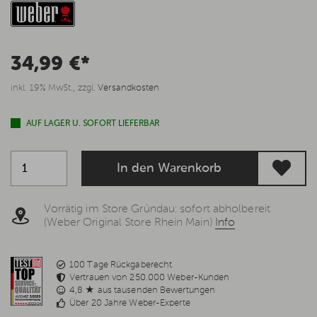
34,99 €*
inkl. 19% MwSt., zzgl.
Versandkosten
AUF LAGER U. SOFORT LIEFERBAR
In den Warenkorb
Vorrätig im Store Gründau: sofort abholbereit
(Weber Original Store Rhein Main)
Info
100 Tage Rückgaberecht
Vertrauen von 250.000 Weber-Kunden
4,8 ★ aus tausenden Bewertungen
Über 20 Jahre Weber-Experte