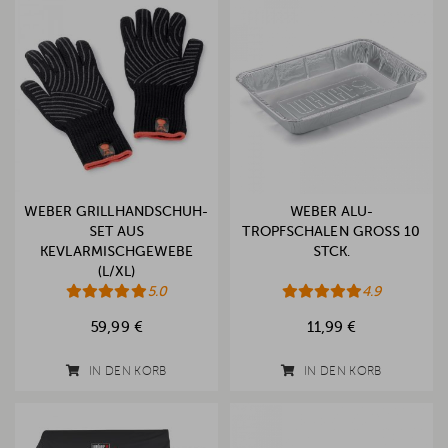
WEBER GRILLHANDSCHUH-
WEBER ALU-
SET AUS
TROPFSCHALEN GROSS 10 S
KEVLARMISCHGEWEBE
TCK.
(L/XL)
5.0
4.9
59,99 €
11,99 €
IN DEN KORB
IN DEN KORB