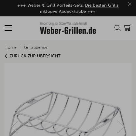
×
+++ Weber ® Grill Vorteils-Sets:
Die besten Grills
inklusive Abdeckhaube
+++
Home
Grillzubehör
ZURÜCK ZUR ÜBERSICHT