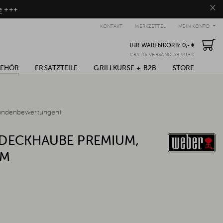
×
e
+++
KONTAKT
MERKZETTEL
MEIN KONTO
IHR WARENKORB:
0,- €
GRATIS VERSAND AB 99,- €
BEHÖR
ERSATZTEILE
GRILLKURSE + B2B
STORE
undenbewertungen)
DECKHAUBE PREMIUM,
CM