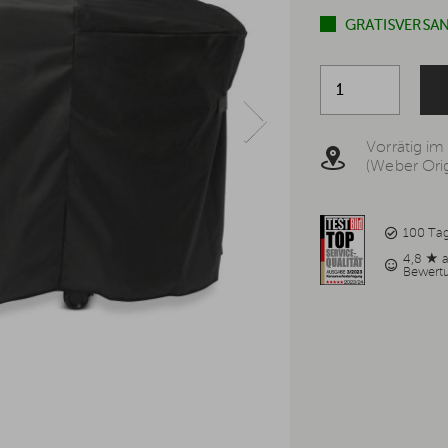
GRATISVERSAN
Vorrätig im
(Weber Orig
100 Ta
4,8 ★ 
Bewert