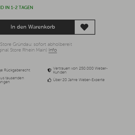
D IN 1-2 TAGEN
In den Warenkorb
 Store Gründau: sofort abholbereit
inal Store Rhein Main)
Info
Vertrauen von 250.000 Weber-
ge Rückgaberecht
Kunden
aus tausenden
Über 20 Jahre Weber-Experte
ungen