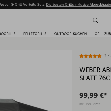
eber ® Grill Vorteils-Sets:
Die besten Grills inklusive Abdeckhaub
ROGRILLS
PELLETGRILLS
OUTDOOR KÜCHEN
GRILLZU
(7 K
WEBER AB
SLATE 76
99,99 €*
inkl. 19% MwSt.