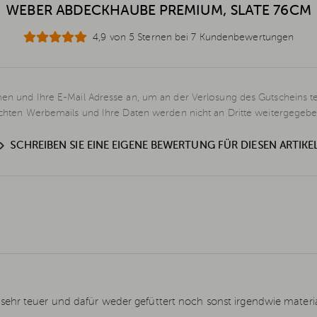
WEBER ABDECKHAUBE PREMIUM, SLATE 76CM
4,9 von 5 Sternen bei 7 Kundenbewertungen
en und Ihre E-Mail Adresse an, um an der Verlosung des Gutscheins t
schten Werbemails und Ihre Daten werden nicht an Dritte weitergegebe
SCHREIBEN SIE EINE EIGENE BEWERTUNG FÜR DIESEN ARTIKE
sehr teuer und dafür weder gefüttert noch sonst irgendwie materi