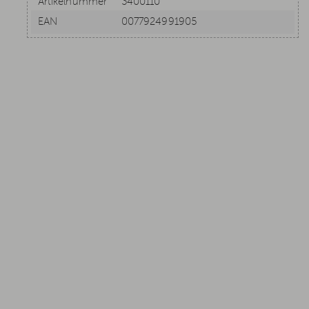
Artikelnummer
3400110
EAN
0077924991905