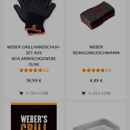
WEBER GRILLHANDSCHUH-
WEBER
SET AUS
REINIGUNGSSCHWAMM
KEVLARMISCHGEWEBE
(S/M)
5.0
4.8
59,99 €
4,49 €
IN DEN KORB
IN DEN KORB