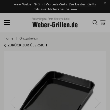
×
+++ Weber ® Grill Vorteils-Sets:
Die besten Grills
inklusive Abdeckhaube
+++
Home
Grillzubehör
ZURÜCK ZUR ÜBERSICHT