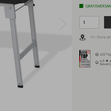
GRATISVERSAN
Im Store akt
100 Ta
4,8 ★ 
Bewert