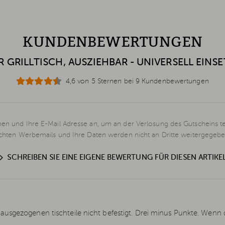
KUNDENBEWERTUNGEN
 GRILLTISCH, AUSZIEHBAR - UNIVERSELL EINS
4,6 von 5 Sternen bei 9 Kundenbewertungen
en und Ihre E-Mail Adresse an, um an der Verlosung des Gutscheins t
schten Werbemails und Ihre Daten werden nicht an Dritte weitergegebe
SCHREIBEN SIE EINE EIGENE BEWERTUNG FÜR DIESEN ARTIKE
usgezogenen tischteile nicht befestigt. Drei minus Punkte. Wenn de