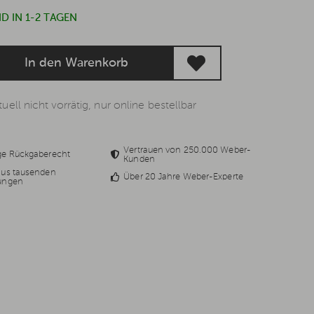
D IN 1-2 TAGEN
In den Warenkorb
uell nicht vorrätig, nur online bestellbar
Vertrauen von 250.000 Weber-
ge Rückgaberecht
Kunden
aus tausenden
Über 20 Jahre Weber-Experte
ungen