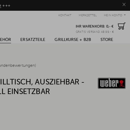
×
e
+++
KONTAKT
MERKZETTEL
MEIN KONTO
IHR WARENKORB:
0,- €
GRATIS VERSAND AB 99,- €
BEHÖR
ERSATZTEILE
GRILLKURSE + B2B
STORE
undenbewertungen)
LLTISCH, AUSZIEHBAR -
LL EINSETZBAR
*