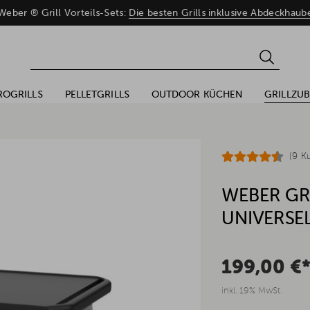
eber ® Grill Vorteils-Sets:
Die besten Grills inklusive Abdeckhaub
ROGRILLS
PELLETGRILLS
OUTDOOR KÜCHEN
GRILLZU
(9 K
WEBER GRI
UNIVERSE
199,00 €
inkl. 19% MwSt.