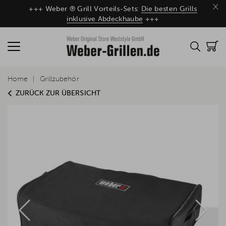
×
+++ Weber ® Grill Vorteils-Sets:
Die besten Grills
inklusive Abdeckhaube
+++
Home
Grillzubehör
ZURÜCK ZUR ÜBERSICHT