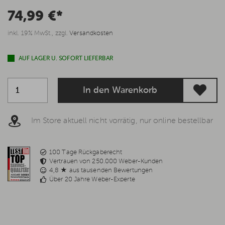
74,99 €*
inkl. 19% MwSt., zzgl.
Versandkosten
AUF LAGER U. SOFORT LIEFERBAR
In den Warenkorb
Im Store aktuell nicht vorrätig, nur online bestellbar
100 Tage Rückgaberecht
Vertrauen von 250.000 Weber-Kunden
4,8 ★ aus tausenden Bewertungen
Über 20 Jahre Weber-Experte