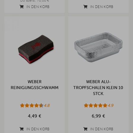
Du sparst:
70,00 €
IN DEN KORB
IN DEN KORB
WEBER
WEBER ALU-
REINIGUNGSSCHWAMM
TROPFSCHALEN KLEIN 10
STCK.
4.8
4.9
4,49 €
6,99 €
IN DEN KORB
IN DEN KORB