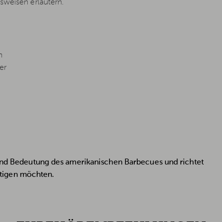
sweisen erläutern.
n
er
t und Bedeutung des amerikanischen Barbecues und richtet
äftigen möchten.