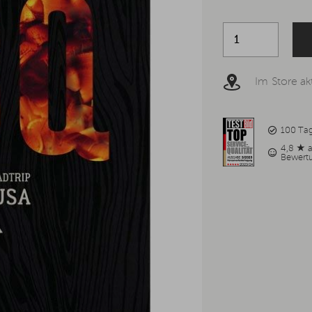
Im Store akt
100 Ta
4,8 ★ 
Bewert