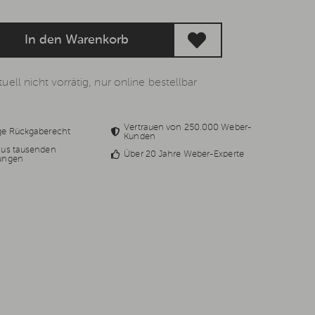
In den Warenkorb
uell nicht vorrätig, nur online bestellbar
Vertrauen von 250.000 Weber-
ge Rückgaberecht
Kunden
aus tausenden
Über 20 Jahre Weber-Experte
ungen