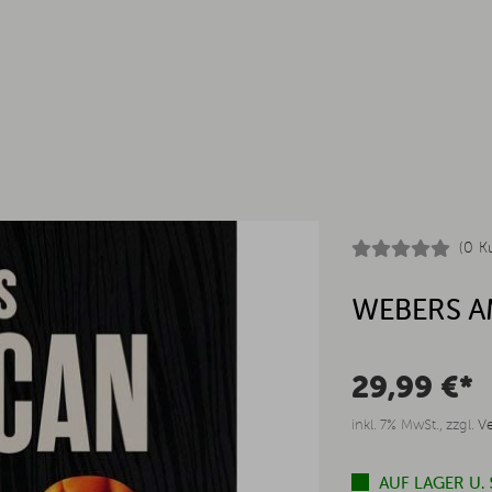
(0 K
WEBERS A
29,99 €*
inkl. 7% MwSt., zzgl.
V
AUF LAGER U.