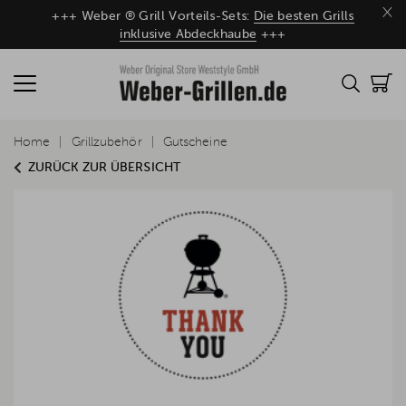
×
+++ Weber ® Grill Vorteils-Sets:
Die besten Grills
inklusive Abdeckhaube
+++
Home
Grillzubehör
Gutscheine
ZURÜCK ZUR ÜBERSICHT