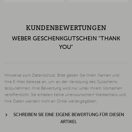
KUNDENBEWERTUNGEN
WEBER GESCHENKGUTSCHEIN "THANK
YOU"
Hinweise zum Datenschutz: Bitte geben Sie Ihren Namen und
Ihre E-Mail Adresse an, um an der Verlosung des Gutscheins
teilzunehmen. Ihre Bewertung wird nur unter Ihrem Vornamen
veröffentlicht. Sie erhalten keine unerwünschten Werbemails und
Ihre Daten werden nicht an Dritte weitergegeben.
SCHREIBEN SIE EINE EIGENE BEWERTUNG FÜR DIESEN
ARTIKEL