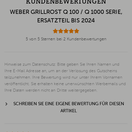
KUNDENBEWERTUNGEN
WEBER GRILLROST Q 100 / Q 1000 SERIE,
ERSATZTEIL BIS 2024
5 von 5 Sternen bei 2 Kundenbewertungen
Hinweise zum Datenschutz: Bitte geben Sie Ihren Namen und
Ihre E-Mail Adresse an, um an der Verlosung des Gutscheins
teilzunehmen. Ihre Bewertung wird nur unter Ihrem Vornamen
veröffentlicht. Sie erhalten keine unerwünschten Werbemails und
Ihre Daten werden nicht an Dritte weitergegeben.
SCHREIBEN SIE EINE EIGENE BEWERTUNG FÜR DIESEN
ARTIKEL