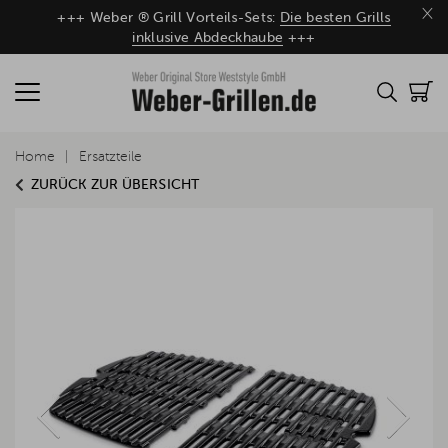
×
+++ Weber ® Grill Vorteils-Sets:
Die besten Grills
inklusive Abdeckhaube
+++
Home
Ersatzteile
ZURÜCK ZUR ÜBERSICHT