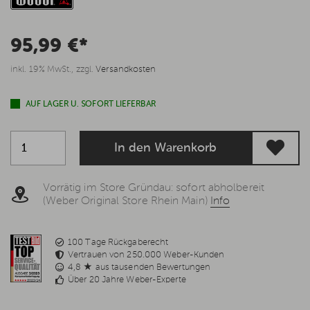
95,99 €*
inkl. 19% MwSt., zzgl.
Versandkosten
AUF LAGER U. SOFORT LIEFERBAR
In den Warenkorb
Vorrätig im Store Gründau: sofort abholbereit
(Weber Original Store Rhein Main)
Info
100 Tage Rückgaberecht
Vertrauen von 250.000 Weber-Kunden
4,8 ★ aus tausenden Bewertungen
Über 20 Jahre Weber-Experte