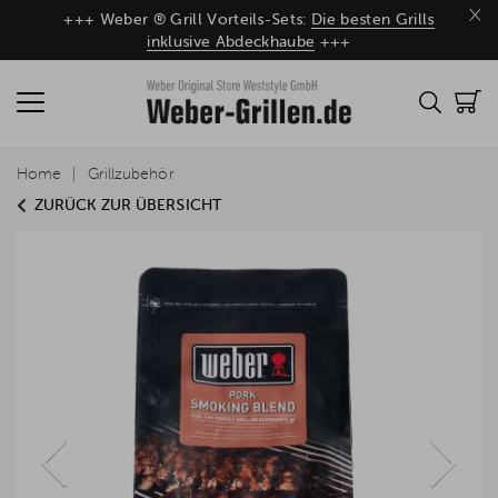
×
+++ Weber ® Grill Vorteils-Sets:
Die besten Grills
inklusive Abdeckhaube
+++
Home
Grillzubehör
ZURÜCK ZUR ÜBERSICHT