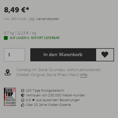
8,49 €*
inkl. 19% MwSt., zzgl.
Versandkosten
0.7 kg | 12,13 € / kg
AUF LAGER U. SOFORT LIEFERBAR
In den Warenkorb
Vorrätig im Store Gründau: sofort abholbereit
(Weber Original Store Rhein Main)
Info
100 Tage Rückgaberecht
Vertrauen von 250.000 Weber-Kunden
4,8 ★ aus tausenden Bewertungen
Über 20 Jahre Weber-Experte