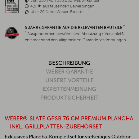
Vertrauen von 250.000 Weber-Kunden
4,8 ★ aus tausenden Bewertungen
Über 20 Jahre Weber-Experte
*
5 JAHRE GARANTIE AUF DIE RELEVANTEN BAUTEILE
*
Ausgenommen gewöhnliche Abnutzung / Verschleiß
entsprechend den allgemeinen Garantiebestimmungen.
BESCHREIBUNG
WEBER GARANTIE
UNSERE VORTEILE
EXPERTENMEINUNG
PRODUKTSICHERHEIT
WEBER® SLATE GPSB 76 CM PREMIUM PLANCHA
– INKL. GRILLPLATTEN-ZUBEHÖRSET
Exklusives Plancha-Komplettset für vielseitiges Outdoor-