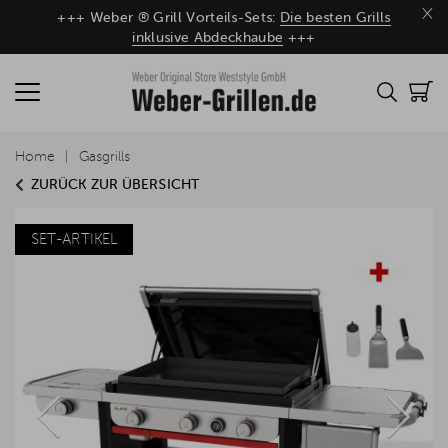
×
+++ Weber ® Grill Vorteils-Sets:
Die besten Grills
inklusive Abdeckhaube
+++
Home
Gasgrills
ZURÜCK ZUR ÜBERSICHT
SET-ARTIKEL