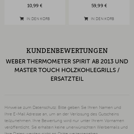
10,99 €
59,99 €
IN DEN KORB
IN DEN KORB
KUNDENBEWERTUNGEN
WEBER THERMOMETER SPIRIT AB 2013 UND
MASTER TOUCH HOLZKOHLEGRILLS /
ERSATZTEIL
Hinweise zum Datenschutz: Bitte geben Sie Ihren Namen und
Ihre E-Mail Adresse an, um an der Verlosung des Gutscheins
teilzunehmen. Ihre Bewertung wird nur unter Ihrem Vornamen
veröffentlicht. Sie erhalten keine unerwünschten Werbemails und
Ihre Daten werden nicht an Dritte weitergegeben.