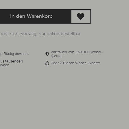
In den Warenkorb
uell nicht vorrätig, nur online bestellbar
Vertrauen von 250.000 Weber-
ge Rückgaberecht
Kunden
aus tausenden
Über 20 Jahre Weber-Experte
ungen