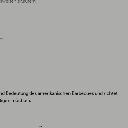
sweisen erläutern.
n
er
t und Bedeutung des amerikanischen Barbecues und richtet
äftigen möchten.