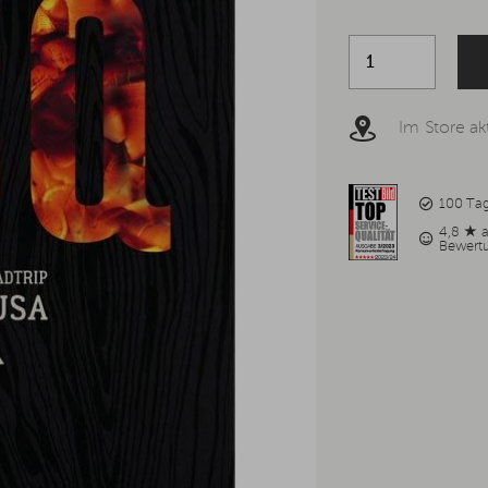
Im Store akt
100 Ta
4,8 ★ 
Bewert