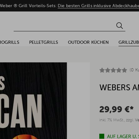
eber ® Grill Vorteils-Sets:
Die besten Grills inklusive Abdeckhaub
ROGRILLS
PELLETGRILLS
OUTDOOR KÜCHEN
GRILLZU
(0 K
WEBERS A
29,99 €*
inkl. 7% MwSt., zzgl.
V
AUF LAGER U.