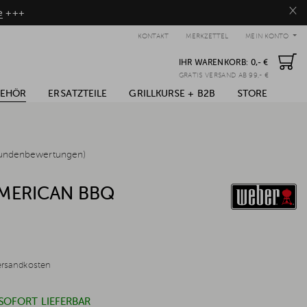
×
e
+++
KONTAKT
MERKZETTEL
MEIN KONTO
IHR WARENKORB:
0,- €
GRATIS VERSAND AB 99,- €
BEHÖR
ERSATZTEILE
GRILLKURSE + B2B
STORE
undenbewertungen)
MERICAN BBQ
ersandkosten
 SOFORT LIEFERBAR