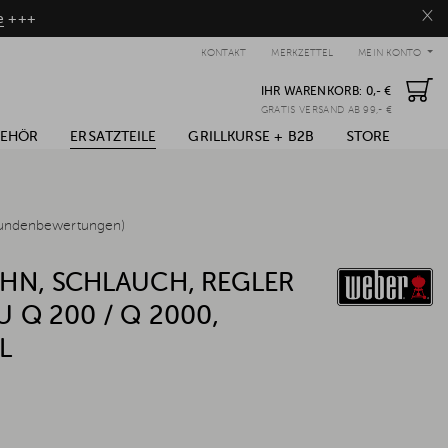
×
e
+++
KONTAKT
MERKZETTEL
MEIN KONTO
IHR WARENKORB:
0,- €
GRATIS VERSAND AB 99,- €
BEHÖR
ERSATZTEILE
GRILLKURSE + B2B
STORE
undenbewertungen)
HN, SCHLAUCH, REGLER
 Q 200 / Q 2000,
L