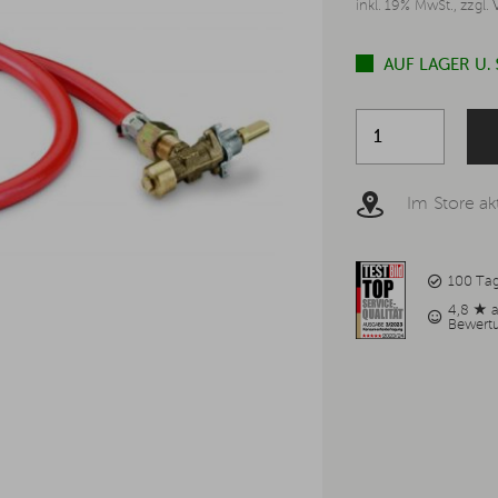
inkl. 19% MwSt., zzgl.
AUF LAGER U.
Im Store akt
100 Ta
4,8 ★ 
Bewert