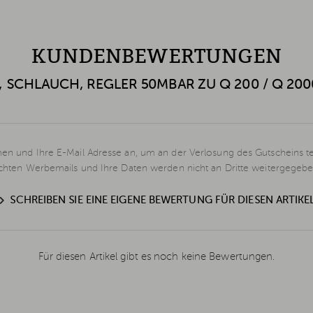
KUNDENBEWERTUNGEN
 SCHLAUCH, REGLER 50MBAR ZU Q 200 / Q 2000
en und Ihre E-Mail Adresse an, um an der Verlosung des Gutscheins t
schten Werbemails und Ihre Daten werden nicht an Dritte weitergegebe
SCHREIBEN SIE EINE EIGENE BEWERTUNG FÜR DIESEN ARTIKE
Für diesen Artikel gibt es noch keine Bewertungen.