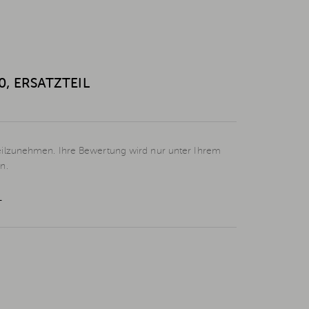
, ERSATZTEIL
eilzunehmen. Ihre Bewertung wird nur unter Ihrem
n.
L