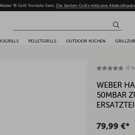
eber ® Grill Vorteils-Sets:
Die besten Grills inklusive Abdeckhaub
ROGRILLS
PELLETGRILLS
OUTDOOR KÜCHEN
GRILLZU
(0 K
WEBER HA
50MBAR ZU
ERSATZTEI
79,99 €*