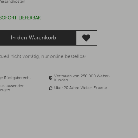
Versandkosten
 SOFORT LIEFERBAR
In den Warenkorb
uell nicht vorrätig, nur online bestellbar
Vertrauen von 250.000 Weber-
ge Rückgaberecht
Kunden
aus tausenden
Über 20 Jahre Weber-Experte
ungen