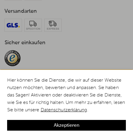
Versandarten
Sicher einkaufen
Hier können Sie die Dienste, die wir auf dieser Website
nutzen möchten, bewerten und anpassen. Sie haben
das Sagen! Aktivieren oder deaktivieren Sie die Dienste,
© 2026 Weststyle GmbH · Europas grosser Weber Spezialist
Alle Preise inkl. MwSt., inkl. Verpackungskosten und zzgl.
Versandkosten
.
wie Sie es für richtig halten. Um mehr zu erfahren, lesen
Durchgestrichene Preise entsprechen dem bisherigen Preis bei Weststyle.
Sie bitte unsere
Datenschutzerklärung
.
Weber Brenner Q 200 / 2000 / 220 / 2200, Ersatzteil bis 2024 günstig
kaufen
Akzeptieren