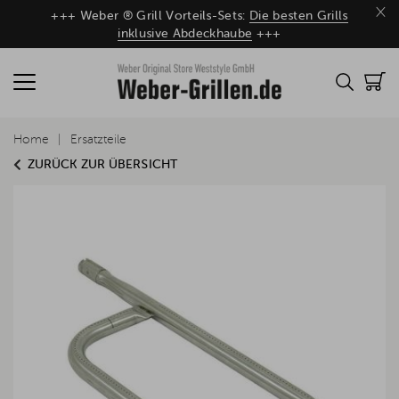
×
+++ Weber ® Grill Vorteils-Sets:
Die besten Grills
inklusive Abdeckhaube
+++
Home
Ersatzteile
ZURÜCK ZUR ÜBERSICHT