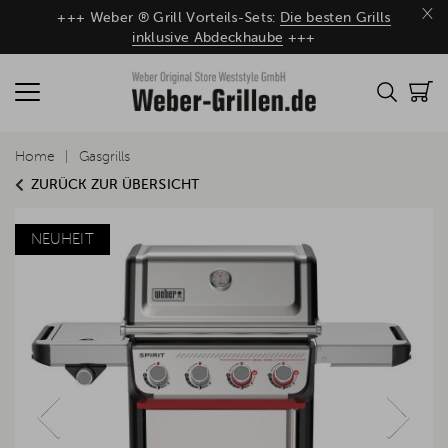
×
+++ Weber ® Grill Vorteils-Sets:
Die besten Grills
inklusive Abdeckhaube
+++
Home
Gasgrills
ZURÜCK ZUR ÜBERSICHT
NEUHEIT