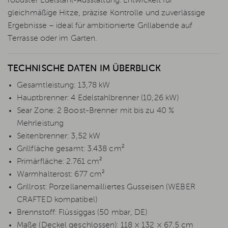
robuster Edelstahl-Ausstattung. Entwickelt für
gleichmäßige Hitze, präzise Kontrolle und zuverlässige
Ergebnisse – ideal für ambitionierte Grillabende auf
Terrasse oder im Garten.
TECHNISCHE DATEN IM ÜBERBLICK
Gesamtleistung: 13,78 kW
Hauptbrenner: 4 Edelstahlbrenner (10,26 kW)
Sear Zone: 2 Boost-Brenner mit bis zu 40 %
Mehrleistung
Seitenbrenner: 3,52 kW
Grillfläche gesamt: 3.438 cm²
Primärfläche: 2.761 cm²
Warmhalterost: 677 cm²
Grillrost: Porzellanemailliertes Gusseisen (WEBER
CRAFTED kompatibel)
Brennstoff: Flüssiggas (50 mbar, DE)
Maße (Deckel geschlossen): 118 × 132 × 67,5 cm