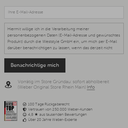
Hiermit willige ich in die Verarbeitung meiner
personenbezogenen Daten (E-Mail-Adresse und gewünschtes
Produkt) durch die Weststyle GmbH ein, um mich per E-Mail
darüber benachrichtigen zu lassen, wenn das derzeit nicht
verfügbare Produkt wieder vorrätig und lieferbar ist.
Rechtsgrundlage ist Ihre Einwilligung, Art. 6 Abs. 1 S. 1 lit. a, Art.
Benachrichtige mich
7 DS-GVO, welche jederzeit per E-Mail
info@weststyle.de
widerrufen werden kann, um keine weiteren E-Mails zu
erhalten. Weitere Informationen in der
Datenschutzerklärung
.
Vorrätig im Store Gründau: sofort abholbereit
(Weber Original Store Rhein Main)
Info
100 Tage Rückgaberecht
Vertrauen von 250.000 Weber-Kunden
4,8 ★ aus tausenden Bewertungen
Über 20 Jahre Weber-Experte