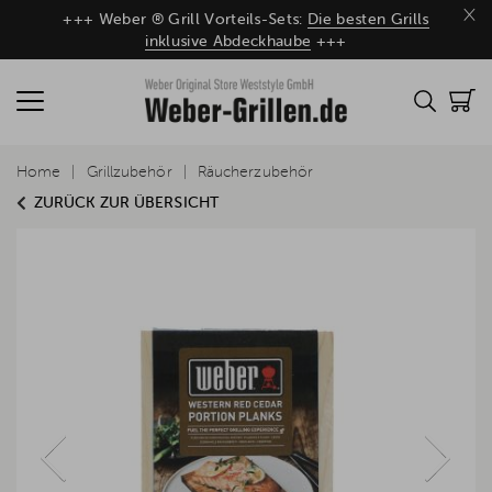
×
+++ Weber ® Grill Vorteils-Sets:
Die besten Grills
inklusive Abdeckhaube
+++
Home
Grillzubehör
Räucherzubehör
ZURÜCK ZUR ÜBERSICHT