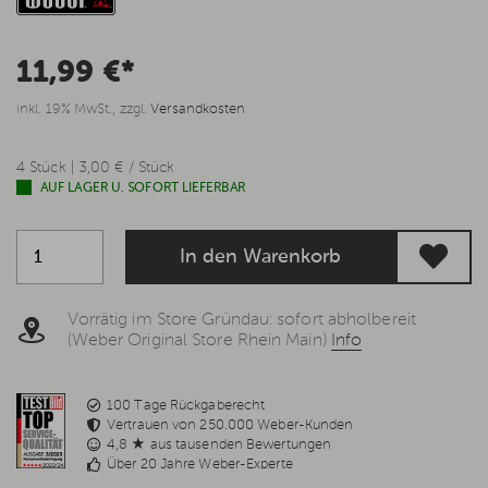
11,99 €*
inkl. 19% MwSt., zzgl.
Versandkosten
4 Stück | 3,00 € / Stück
AUF LAGER U. SOFORT LIEFERBAR
In den Warenkorb
Vorrätig im Store Gründau: sofort abholbereit
(Weber Original Store Rhein Main)
Info
100 Tage Rückgaberecht
Vertrauen von 250.000 Weber-Kunden
4,8 ★ aus tausenden Bewertungen
Über 20 Jahre Weber-Experte