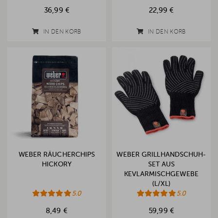
36,99 €
22,99 €
IN DEN KORB
IN DEN KORB
WEBER RÄUCHERCHIPS
WEBER GRILLHANDSCHUH-
HICKORY
SET AUS
KEVLARMISCHGEWEBE
(L/XL)
5.0
5.0
8,49 €
59,99 €