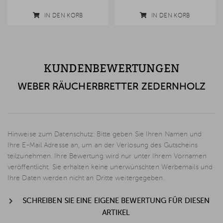
IN DEN KORB
IN DEN KORB
KUNDENBEWERTUNGEN
WEBER RÄUCHERBRETTER ZEDERNHOLZ
Hinweise zum Datenschutz: Bitte geben Sie Ihren Namen und
Ihre E-Mail Adresse an, um an der Verlosung des Gutscheins
teilzunehmen. Ihre Bewertung wird nur unter Ihrem Vornamen
veröffentlicht. Sie erhalten keine unerwünschten Werbemails und
Ihre Daten werden nicht an Dritte weitergegeben.
SCHREIBEN SIE EINE EIGENE BEWERTUNG FÜR DIESEN
ARTIKEL