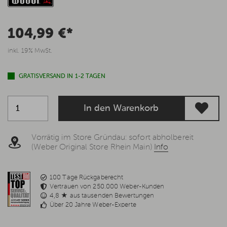
104,99 €*
inkl. 19% MwSt.
GRATISVERSAND IN 1-2 TAGEN
In den Warenkorb
Vorrätig im Store Gründau: sofort abholbereit
(Weber Original Store Rhein Main)
Info
100 Tage Rückgaberecht
Vertrauen von 250.000 Weber-Kunden
4,8 ★ aus tausenden Bewertungen
Über 20 Jahre Weber-Experte