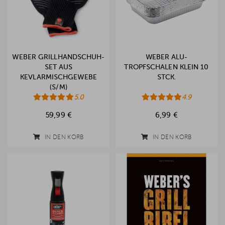
WEBER GRILLHANDSCHUH-
WEBER ALU-
SET AUS
TROPFSCHALEN KLEIN 10
KEVLARMISCHGEWEBE
STCK.
(S/M)
5.0
4.9
59,99 €
6,99 €
IN DEN KORB
IN DEN KORB