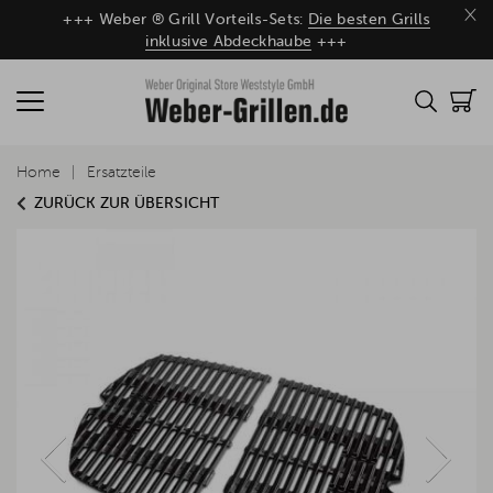
×
+++ Weber ® Grill Vorteils-Sets:
Die besten Grills
inklusive Abdeckhaube
+++
Home
Ersatzteile
ZURÜCK ZUR ÜBERSICHT