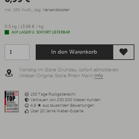
inkl. 19% MwSt., zzgl.
Versandkosten
0.5 kg | 13,98 € / kg
AUF LAGER U. SOFORT LIEFERBAR
In den Warenkorb
Vorrätig im Store Gründau: sofort abholbereit
(Weber Original Store Rhein Main)
Info
100 Tage Rückgaberecht
Vertrauen von 250.000 Weber-Kunden
4,8 ★ aus tausenden Bewertungen
Über 20 Jahre Weber-Experte