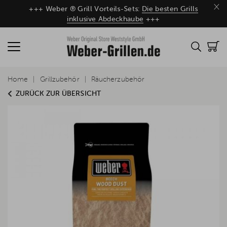
×
+++ Weber ® Grill Vorteils-Sets:
Die besten Grills
inklusive Abdeckhaube
+++
Home
Grillzubehör
Räucherzubehör
ZURÜCK ZUR ÜBERSICHT