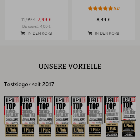
5.0
11,99 €
11,99 €
7,99 €
8,49 €
Du sparst:
4,00 €
IN DEN KORB
IN DEN KORB
UNSERE VORTEILE
Testsieger seit 2017