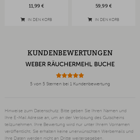
11,99 €
59,99 €
IN DEN KORB
IN DEN KORB
KUNDENBEWERTUNGEN
WEBER RÄUCHERMEHL BUCHE
5 von 5 Sternen bei 1 Kundenbewertung
Hinweise zum Datenschutz: Bitte geben Sie Ihren Namen und
Ihre E-Mail Adresse an, um an der Verlosung des Gutscheins
teilzunehmen. Ihre Bewertung wird nur unter Ihrem Vornamen
veröffentlicht. Sie erhalten keine unerwünschten Werbemails und
Ihre Daten werden nicht an Dritte weitergegeben.