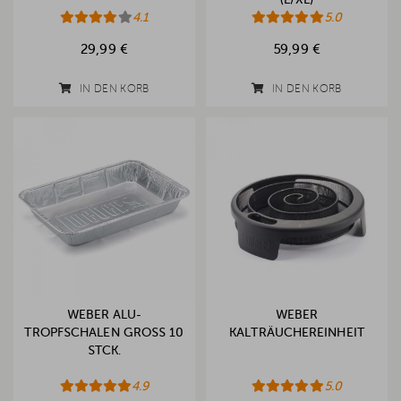
4.1
5.0
29,99 €
59,99 €
IN DEN KORB
IN DEN KORB
WEBER ALU-
WEBER
TROPFSCHALEN GROSS 10 S
KALTRÄUCHEREINHEIT
TCK.
4.9
5.0