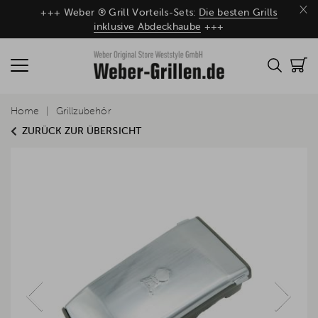
×
+++ Weber ® Grill Vorteils-Sets:
Die besten Grills
inklusive Abdeckhaube
+++
Home
Grillzubehör
ZURÜCK ZUR ÜBERSICHT