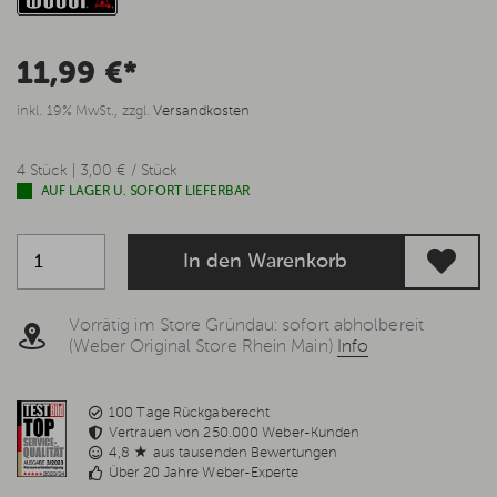
11,99 €*
inkl. 19% MwSt., zzgl.
Versandkosten
4 Stück | 3,00 € / Stück
AUF LAGER U. SOFORT LIEFERBAR
In den Warenkorb
Vorrätig im Store Gründau: sofort abholbereit
(Weber Original Store Rhein Main)
Info
100 Tage Rückgaberecht
Vertrauen von 250.000 Weber-Kunden
4,8 ★ aus tausenden Bewertungen
Über 20 Jahre Weber-Experte