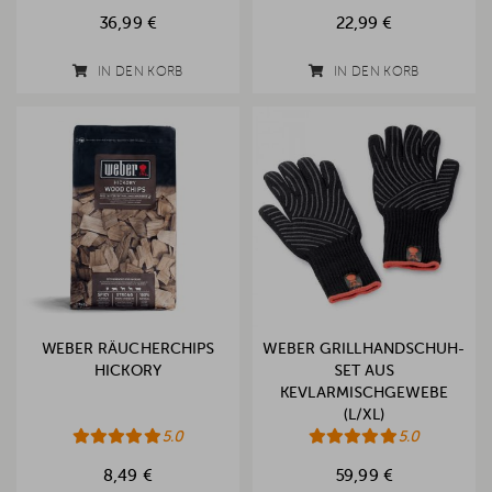
36,99 €
22,99 €
IN DEN KORB
IN DEN KORB
WEBER RÄUCHERCHIPS
WEBER GRILLHANDSCHUH-
HICKORY
SET AUS
KEVLARMISCHGEWEBE
(L/XL)
5.0
5.0
8,49 €
59,99 €