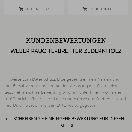
IN DEN KORB
IN DEN KORB
KUNDENBEWERTUNGEN
WEBER RÄUCHERBRETTER ZEDERNHOLZ
Hinweise zum Datenschutz: Bitte geben Sie Ihren Namen und
Ihre E-Mail Adresse an, um an der Verlosung des Gutscheins
teilzunehmen. Ihre Bewertung wird nur unter Ihrem Vornamen
veröffentlicht. Sie erhalten keine unerwünschten Werbemails und
Ihre Daten werden nicht an Dritte weitergegeben.
SCHREIBEN SIE EINE EIGENE BEWERTUNG FÜR DIESEN
ARTIKEL