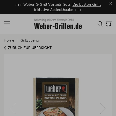
×
+++ Weber ® Grill Vorteils-Sets:
Die besten Grills
inklusive Abdeckhaube
+++
Home
Grillzubehör
ZURÜCK ZUR ÜBERSICHT