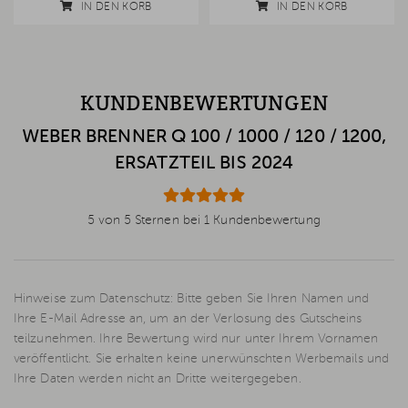
IN DEN KORB
IN DEN KORB
KUNDENBEWERTUNGEN
WEBER BRENNER Q 100 / 1000 / 120 / 1200,
ERSATZTEIL BIS 2024
5 von 5 Sternen bei 1 Kundenbewertung
Hinweise zum Datenschutz: Bitte geben Sie Ihren Namen und
Ihre E-Mail Adresse an, um an der Verlosung des Gutscheins
teilzunehmen. Ihre Bewertung wird nur unter Ihrem Vornamen
veröffentlicht. Sie erhalten keine unerwünschten Werbemails und
Ihre Daten werden nicht an Dritte weitergegeben.