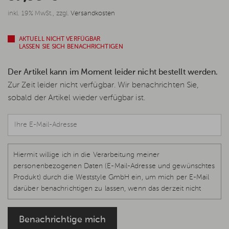
inkl. 19% MwSt., zzgl.
Versandkosten
AKTUELL NICHT VERFÜGBAR
LASSEN SIE SICH BENACHRICHTIGEN
Der Artikel kann im Moment leider nicht bestellt werden.
Zur Zeit leider nicht verfügbar. Wir benachrichten Sie,
sobald der Artikel wieder verfügbar ist.
Hiermit willige ich in die Verarbeitung meiner
personenbezogenen Daten (E-Mail-Adresse und gewünschtes
Produkt) durch die Weststyle GmbH ein, um mich per E-Mail
darüber benachrichtigen zu lassen, wenn das derzeit nicht
verfügbare Produkt wieder vorrätig und lieferbar ist.
Rechtsgrundlage ist Ihre Einwilligung, Art. 6 Abs. 1 S. 1 lit. a, Art.
Benachrichtige mich
7 DS-GVO, welche jederzeit per E-Mail
info@weststyle.de