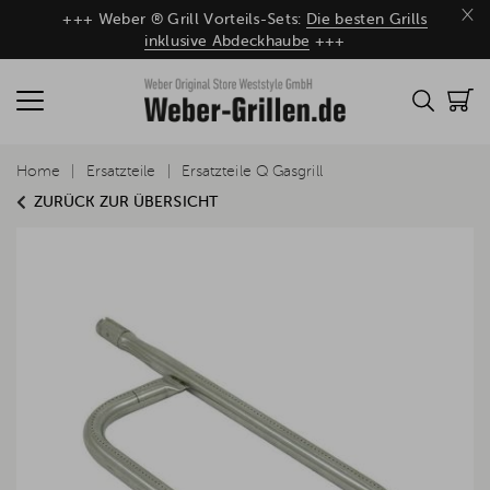
×
+++ Weber ® Grill Vorteils-Sets:
Die besten Grills
inklusive Abdeckhaube
+++
Home
Ersatzteile
Ersatzteile Q Gasgrill
ZURÜCK ZUR ÜBERSICHT