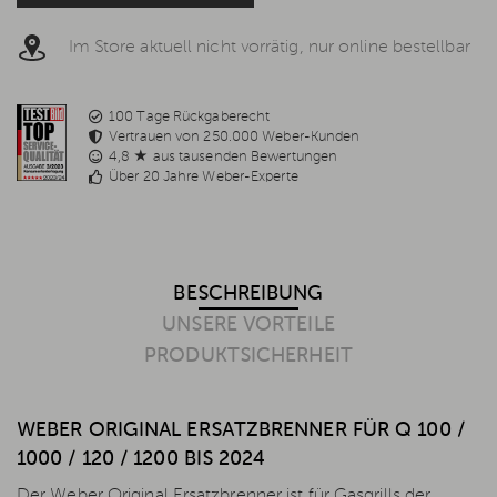
widerrufen werden kann, um keine weiteren E-Mails zu
erhalten. Weitere Informationen in der
Datenschutzerklärung
.
Im Store aktuell nicht vorrätig, nur online bestellbar
100 Tage Rückgaberecht
Vertrauen von 250.000 Weber-Kunden
4,8 ★ aus tausenden Bewertungen
Über 20 Jahre Weber-Experte
BESCHREIBUNG
UNSERE VORTEILE
PRODUKTSICHERHEIT
WEBER ORIGINAL ERSATZBRENNER FÜR Q 100 /
1000 / 120 / 1200 BIS 2024
Der Weber Original Ersatzbrenner ist für Gasgrills der