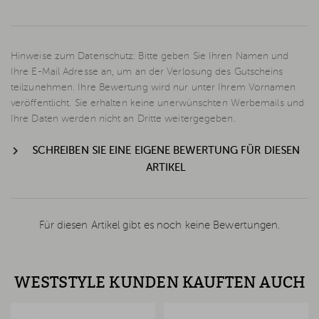
Hinweise zum Datenschutz: Bitte geben Sie Ihren Namen und
Ihre E-Mail Adresse an, um an der Verlosung des Gutscheins
teilzunehmen. Ihre Bewertung wird nur unter Ihrem Vornamen
veröffentlicht. Sie erhalten keine unerwünschten Werbemails und
Ihre Daten werden nicht an Dritte weitergegeben.
SCHREIBEN SIE EINE EIGENE BEWERTUNG FÜR DIESEN
ARTIKEL
Für diesen Artikel gibt es noch keine Bewertungen.
WESTSTYLE KUNDEN KAUFTEN AUCH