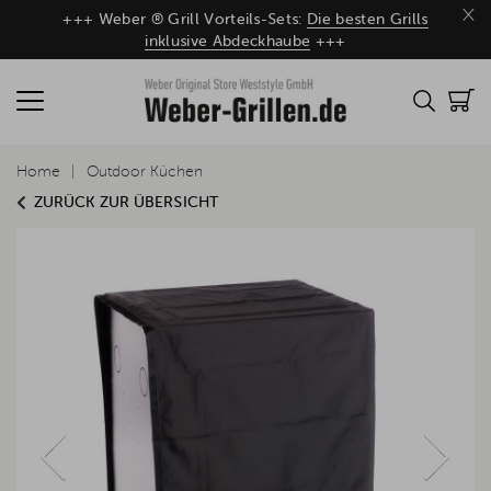
×
+++ Weber ® Grill Vorteils-Sets:
Die besten Grills
inklusive Abdeckhaube
+++
Home
Outdoor Küchen
ZURÜCK ZUR ÜBERSICHT